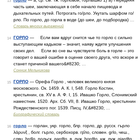
горло
— а; ср. см. тж. горловой, горлышко 1) а) Передняя
13
часть шеи, заключающая в себе начало пищевода и
дыхательных путей. Потрогать го/рло. Укутать шарфом го/
рло. По горло, до горла в воде (до шеи, до подбородка) …
Словарь многих выражений
ГОРЛО
— Если вам вдруг снится чье то горло с сильно
14
выступающим кадыком – значит, наяву ждите улучшения
своих дел. Если во сне вы чувствуете боль в горле – это
говорит о вашей ошибке в оценке своего друга, что вскоре и
станет причиной вашего&#8230; …
Сонник Мельникова
ГОРЛО
— Орефа Горло , человек великого князя
15
московского. Ок. 1459. А. К. I, 548. Горло Костин,
крестьянин, св. XV в. А. Ф. I, 15. Ивашко Горло, Слонимский
наместник. 1520. Арх. Сб. VII, 8. Ивашко Горло, крестьянин
Рождественского пог. 1539. Писц. IV,&#8230; …
Биографический словарь
горло
— горлан, укр. горло, блр. горло, др. русск. гърло
16
λάρυνξ , болг. гърло, сербохорв. гр̏ло, словен. grlo, чеш.,
слвц. hrdlo, польск. gardɫo, в. луж. hordɫo, нж. луж. gjardɫo.