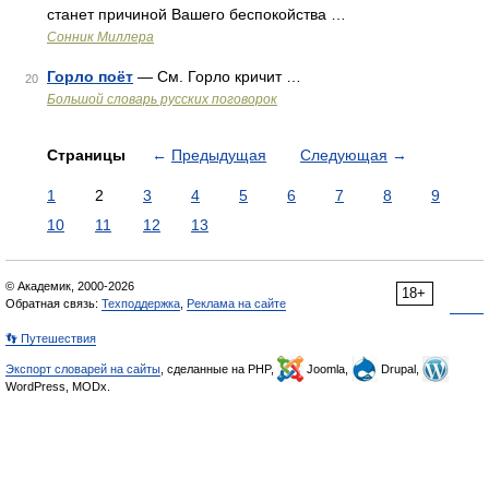
станет причиной Вашего беспокойства …
Сонник Миллера
Горло поёт
— См. Горло кричит …
20
Большой словарь русских поговорок
Страницы
←
Предыдущая
Следующая
→
1
2
3
4
5
6
7
8
9
10
11
12
13
© Академик, 2000-2026
18+
Обратная связь:
Техподдержка
,
Реклама на сайте
👣 Путешествия
Экспорт словарей на сайты
, сделанные на PHP,
Joomla,
Drupal,
WordPress, MODx.