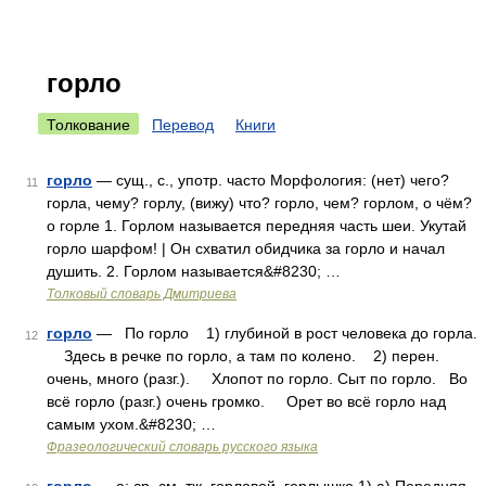
горло
Толкование
Перевод
Книги
горло
— сущ., с., употр. часто Морфология: (нет) чего?
11
горла, чему? горлу, (вижу) что? горло, чем? горлом, о чём?
о горле 1. Горлом называется передняя часть шеи. Укутай
горло шарфом! | Он схватил обидчика за горло и начал
душить. 2. Горлом называется&#8230; …
Толковый словарь Дмитриева
горло
— По горло 1) глубиной в рост человека до горла.
12
Здесь в речке по горло, а там по колено. 2) перен.
очень, много (разг.). Хлопот по горло. Сыт по горло. Во
всё горло (разг.) очень громко. Орет во всё горло над
самым ухом.&#8230; …
Фразеологический словарь русского языка