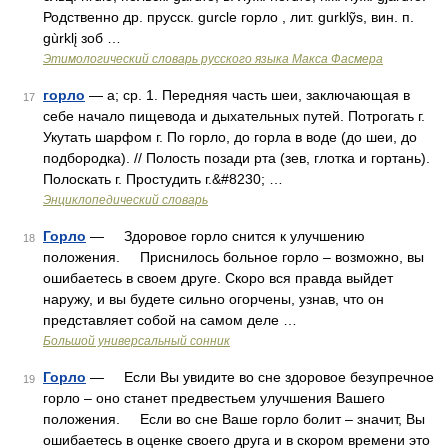
Родственно др. прусск. gurcle горло , лит. gurklỹs, вин. п.
gùrklį зоб …
Этимологический словарь русского языка Макса Фасмера
горло
— а; ср. 1. Передняя часть шеи, заключающая в
17
себе начало пищевода и дыхательных путей. Потрогать г.
Укутать шарфом г. По горло, до горла в воде (до шеи, до
подбородка). // Полость позади рта (зев, глотка и гортань).
Полоскать г. Простудить г.&#8230; …
Энциклопедический словарь
Горло
— Здоровое горло снится к улучшению
18
положения. Приснилось больное горло – возможно, вы
ошибаетесь в своем друге. Скоро вся правда выйдет
наружу, и вы будете сильно огорчены, узнав, что он
представляет собой на самом деле …
Большой универсальный сонник
Горло
— Если Вы увидите во сне здоровое безупречное
19
горло – оно станет предвестьем улучшения Вашего
положения. Если во сне Ваше горло болит – значит, Вы
ошибаетесь в оценке своего друга и в скором времени это