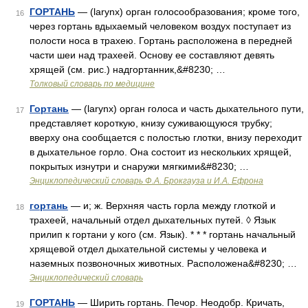
ГОРТАНЬ
— (larynx) орган голосообразования; кроме того,
16
через гортань вдыхаемый человеком воздух поступает из
полости носа в трахею. Гортань расположена в передней
части шеи над трахеей. Основу ее составляют девять
хрящей (см. рис.) надгортанник,&#8230; …
Толковый словарь по медицине
Гортань
— (larynx) орган голоса и часть дыхательного пути,
17
представляет короткую, книзу суживающуюся трубку;
вверху она сообщается с полостью глотки, внизу переходит
в дыхательное горло. Она состоит из нескольких хрящей,
покрытых изнутри и снаружи мягкими&#8230; …
Энциклопедический словарь Ф.А. Брокгауза и И.А. Ефрона
гортань
— и; ж. Верхняя часть горла между глоткой и
18
трахеей, начальный отдел дыхательных путей. ◊ Язык
прилип к гортани у кого (см. Язык). * * * гортань начальный
хрящевой отдел дыхательной системы у человека и
наземных позвоночных животных. Расположена&#8230; …
Энциклопедический словарь
ГОРТАНЬ
— Ширить гортань. Печор. Неодобр. Кричать,
19