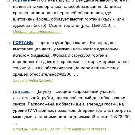
Гортань
— I Гортань (larynx) отдел дыхательной системы,
13
является также органом голосообразования. Занимает
среднее положение в передней области шеи, где
щитовидный хрящ образует выступ гортани (кадык, или
адамово яблоко). Скелет гортани (рис. 1)&#8230; …
Медицинская энциклопедия
ГОРТАНЬ
— орган звукообразования. Ее передняя
14
выступающая часть у мужчин называется адамовым
яблоком (кадыком). Форма и структура гортани
определяются девятью хрящами, к которым прикреплены
тонкие мышцы, обеспечивающие перемещение этих
хрящей относительно&#8230; …
Энциклопедия Кольера
гортань
— (larynx) специализированный участок
15
дыхательной трубки, приспособленный для образования
звуков. Расположена в области шеи, впереди глотки, на
уровне IV VI шейных позвонков. Впереди гортань прикрыта
мышцами, лежащими ниже подъязычной кости. По&#8230;
…
Словарь терминов и понятий по анатомии человека