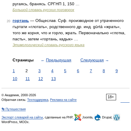
ругаясь, бранясь. СРГНП 1, 150 …
Большой словарь русских поговорок
гортань
— Общеслав. Суф. производное от утраченного
20
гъртати «глотать», родственного др. инд. gūrtá «жрать»,
того же корня, что и горло, жрать. Первоначально «глотка,
пасть», затем «гортань, кадык» …
Этимологический словарь русского языка
Страницы
←
Предыдущая
Следующая
→
1
2
3
4
5
6
7
8
9
10
11
12
13
© Академик, 2000-2026
18+
Обратная связь:
Техподдержка
,
Реклама на сайте
👣 Путешествия
Экспорт словарей на сайты
, сделанные на PHP,
Joomla,
Drupal,
WordPress, MODx.