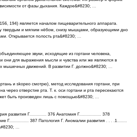
ависимости от фазы дыхания. Каждое&#8230; …
, 156, 194) является началом пищеварительного аппарата.
ху твердым и мягким нёбом, снизу мышцами, образующими дно
ками. Открывается полость рта&#8230; …
бъединяющее звуки, исходящие из гортани человека,
ли они для выражения мысли и чувства или же являются в
х мышечных движений. В развитии Г. должно&#8230; …
гортань и skopeo смотрю), метод исследования гортани, при
а через отверстие рта. Т. к. оси гортани и рта пересекаются
ожет быть произведен лишь с помощью&#8230; …
вития Г.............. 376 Анатомия Г.................. 378
ие Г................ 387 Патология Г. Аномалии развития . . . .1........
.&#8230; …