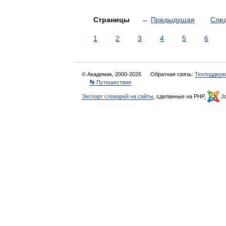
Страницы
←
Предыдущая
Сле
1
2
3
4
5
6
© Академик, 2000-2026
Обратная связь:
Техподдерж
👣 Путешествия
Экспорт словарей на сайты
, сделанные на PHP,
Jo