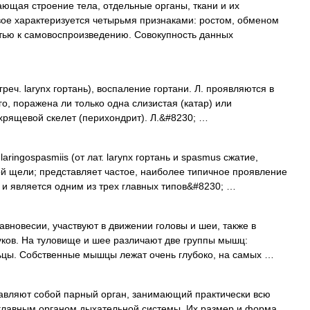
ающая строение тела, отдельные органы, ткани и их
вое характеризуется четырьмя признаками: ростом, обменом
тью к самовоспроизведению. Совокупность данных
греч. larynx гортань), воспаление гортани. Л. проявляются в
о, поражена ли только одна слизистая (катар) или
 хрящевой скелет (перихондрит). Л.&#8230; …
ngospasmiis (от лат. larynx гортань и spasmus сжатие,
ой щели; представляет частое, наиболее типичное проявление
и является одним из трех главных типов&#8230; …
вновесии, участвуют в движении головы и шеи, также в
уков. На туловище и шее различают две группы мышц:
ы. Собственные мышцы лежат очень глубоко, на самых …
тавляют собой парный орган, занимающий практически всю
 главным органом дыхательной системы. Их размер и форма