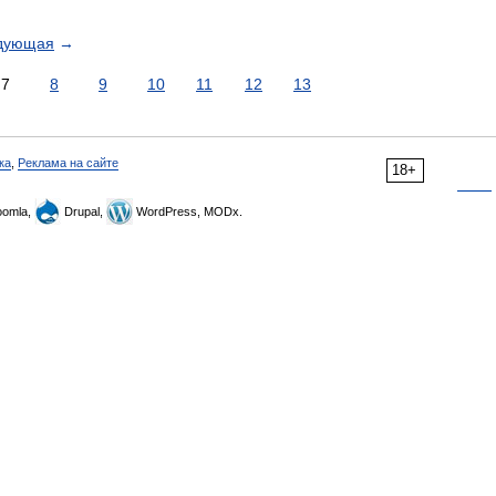
дующая
→
7
8
9
10
11
12
13
ка
,
Реклама на сайте
18+
omla,
Drupal,
WordPress, MODx.