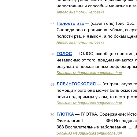
непостоянны и способны меняться в з
Атлас анатомии человека
Полость рта
— (cavum oris) (рис. 151
67
Спереди она ограничена губами, свер
полости рта, и языком, а по бокам ще
Атлас анатомии человека
ГОЛОС
— ГОЛОС, всеобщее понятие, о
68
независимо от того, предназначаются 
результате неосознанных рефлекторны
Большая медицинская энциклопедия
ЛЯРИНГОСКОПИЯ
— (от греч. larynx 
69
помощи к рого она может быть осмотрен
почти под прямым углом, то осмотр м
Большая медицинская энциклопедия
ГЛОТКА
— ГЛОТКА. Содержание: История раз
70
Физиология Г................. 386 Исследован
388 Воспалительные заболевания......
Большая медицинская энциклопедия