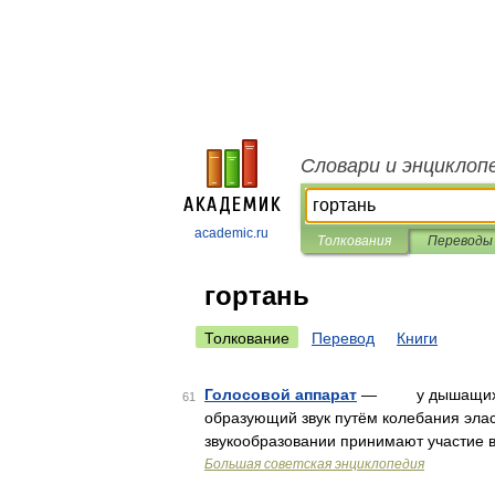
Словари и энциклоп
academic.ru
Толкования
Переводы
гортань
Толкование
Перевод
Книги
Голосовой аппарат
— у дышащих лёг
61
образующий звук путём колебания элас
звукообразовании принимают участие в
Большая советская энциклопедия