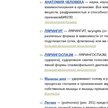
АНАТОМИЯ ЧЕЛОВЕКА
— наука, изуч
62
взаимоотношения в организме. Все жи
веществ, раздражимостью и способнос
признаков&#8230; …
Энциклопедия Кольера
ЛЯРИНГИТ
— ЛЯРИНГИТ, laryngitis (от 
63
различных формах в зависимости от тог
подслизистая (отек, флегмона) или же
Большая медицинская энциклопедия
ЛЯРИНГОСПАЗМ
— ЛЯРИНГОСПАЗМ, lari
64
судорога), судорожное сжатие голосов
явной формы спазмофильного диатеза 
Большая медицинская энциклопедия
Мышцы шеи
— удерживают голову в ра
65
процессах глотания и произнесения зв
собственные мышцы и мышцы пришельц
Википедия
Легкие
— (pulmones) (рис. 201) предс
66
полость грудной клетки и являющийся