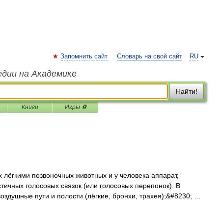
Запомнить сайт
Словарь на свой сайт
RU
едии на Академике
Найти!
Книги
Игры ⚽
кими позвоночных животных и у человека аппарат,
тичных голосовых связок (или голосовых перепонок). В
оздушные пути и полости (лёгкие, бронхи, трахея);&#8230; …