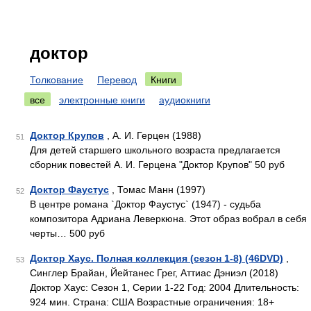
доктор
Толкование
Перевод
Книги
все
электронные книги
аудиокниги
Доктор Крупов
, А. И. Герцен (1988)
51
Для детей старшего школьного возраста предлагается
сборник повестей А. И. Герцена "Доктор Крупов" 50 руб
Доктор Фаустус
, Томас Манн (1997)
52
В центре романа `Доктор Фаустус` (1947) - судьба
композитора Адриана Леверкюна. Этот образ вобрал в себя
черты… 500 руб
Доктор Хаус. Полная коллекция (сезон 1-8) (46DVD)
,
53
Синглер Брайан, Йейтанес Грег, Аттиас Дэниэл (2018)
Доктор Хаус: Сезон 1, Серии 1-22 Год: 2004 Длительность:
924 мин. Страна: США Возрастные ограничения: 18+