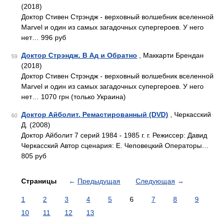
(2018)
Доктор Стивен Стрэндж - верховный волшебник вселенной
Marvel и один из самых загадочных супергероев. У него
нет… 996 руб
Доктор Стрэндж. В Ад и Обратно
, Маккарти Брендан
59
(2018)
Доктор Стивен Стрэндж - верховный волшебник вселенной
Marvel и один из самых загадочных супергероев. У него
нет… 1070 грн (только Украина)
Доктор Айболит. Ремастированный (DVD)
, Черкасский
60
Д. (2008)
Доктор Айболит 7 серий 1984 - 1985 г. г. Режиссер: Давид
Черкасский Автор сценария: Е. Чеповецкий Операторы…
805 руб
Страницы
←
Предыдущая
Следующая
→
1
2
3
4
5
6
7
8
9
10
11
12
13