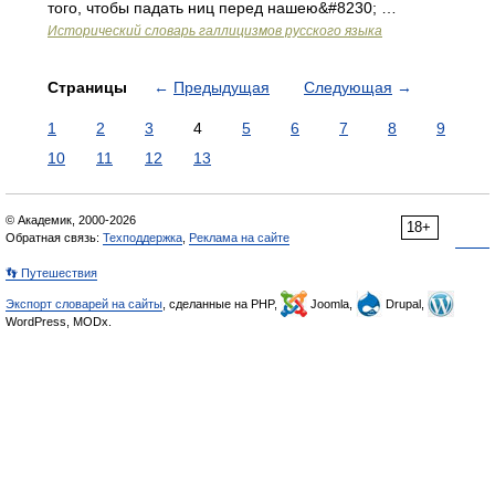
того, чтобы падать ниц перед нашею&#8230; …
Исторический словарь галлицизмов русского языка
Страницы
←
Предыдущая
Следующая
→
1
2
3
4
5
6
7
8
9
10
11
12
13
© Академик, 2000-2026
18+
Обратная связь:
Техподдержка
,
Реклама на сайте
👣 Путешествия
Экспорт словарей на сайты
, сделанные на PHP,
Joomla,
Drupal,
WordPress, MODx.