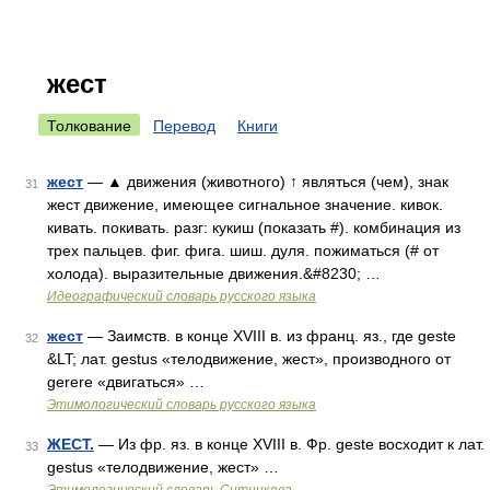
жест
Толкование
Перевод
Книги
жест
— ▲ движения (животного) ↑ являться (чем), знак
31
жест движение, имеющее сигнальное значение. кивок.
кивать. покивать. разг: кукиш (показать #). комбинация из
трех пальцев. фиг. фига. шиш. дуля. пожиматься (# от
холода). выразительные движения.&#8230; …
Идеографический словарь русского языка
жест
— Заимств. в конце XVIII в. из франц. яз., где geste
32
&LT; лат. gestus «телодвижение, жест», производного от
gerere «двигаться» …
Этимологический словарь русского языка
ЖЕСТ.
— Из фр. яз. в конце XVIII в. Фр. geste восходит к лат.
33
gestus «телодвижение, жест» …