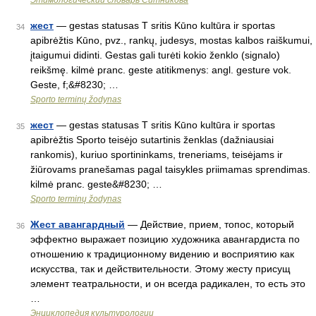
Этимологический словарь Ситникова
жест
— gestas statusas T sritis Kūno kultūra ir sportas
34
apibrėžtis Kūno, pvz., rankų, judesys, mostas kalbos raiškumui,
įtaigumui didinti. Gestas gali turėti kokio ženklo (signalo)
reikšmę. kilmė pranc. geste atitikmenys: angl. gesture vok.
Geste, f;&#8230; …
Sporto terminų žodynas
жест
— gestas statusas T sritis Kūno kultūra ir sportas
35
apibrėžtis Sporto teisėjo sutartinis ženklas (dažniausiai
rankomis), kuriuo sportininkams, treneriams, teisėjams ir
žiūrovams pranešamas pagal taisykles priimamas sprendimas.
kilmė pranc. geste&#8230; …
Sporto terminų žodynas
Жест авангардный
— Действие, прием, топос, который
36
эффектно выражает позицию художника авангардиста по
отношению к традиционному видению и восприятию как
искусства, так и действительности. Этому жесту присущ
элемент театральности, и он всегда радикален, то есть это
…
Энциклопедия культурологии