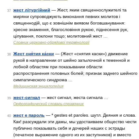
жест літургійний
— Жест, яким священнослужителі та
37
миряни супроводжують виконання певних молитов і
священнодій, що є зовнішнім виявом боговшанування:
хресне знамення, благословіння рукою, піднесення рук,
цілування, поклони тощо; молитовний жест …
Словник церковно-обрядової термінології
Жест сня́тия ка́ски
— (Жест «снятия каски») движение
38
рукой в направлении от шейно затылочной к теменной и
лобной областям при показывании области
распространения головных болей; признак заднего шейного
симпатического синдрома …
Медицинская энциклопедия
жест-сигнал
— жест сигнал, жеста сигнала …
39
Орфографический словарь-справочник
жест е пароль
— * gestes et paroles. шутл. Деяния и слова.
40
Как! разсуждали эти дамы, мы удостаиваем общество чести
публично показывать себя и дочерей наших с эстрады
(печатное выражение одного из их заступников) и вместо