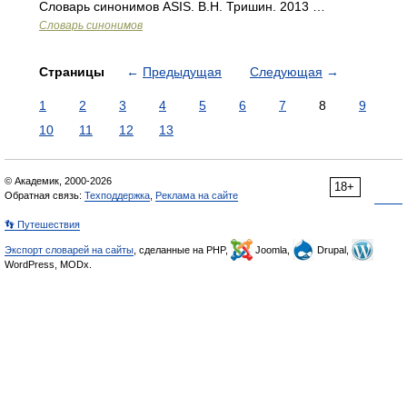
Словарь синонимов ASIS. В.Н. Тришин. 2013 …
Словарь синонимов
Страницы
←
Предыдущая
Следующая
→
1
2
3
4
5
6
7
8
9
10
11
12
13
© Академик, 2000-2026
18+
Обратная связь:
Техподдержка
,
Реклама на сайте
👣 Путешествия
Экспорт словарей на сайты
, сделанные на PHP,
Joomla,
Drupal,
WordPress, MODx.