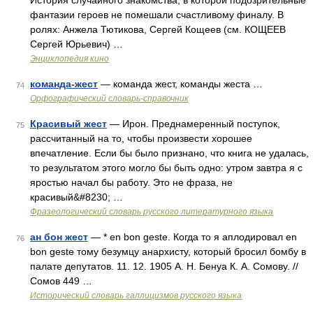
История случайного знакомства, в которой подозрительные
фантазии героев не помешали счастливому финалу. В
ролях: Анжела Тютикова, Сергей Кощеев (см. КОЩЕЕВ
Сергей Юрьевич) …
Энциклопедия кино
команда-жест
— команда жест, команды жеста …
74
Орфографический словарь-справочник
Красивый жест
— Ирон. Преднамеренный поступок,
75
рассчитанный на то, чтобы произвести хорошее
впечатление. Если бы было признано, что книга не удалась,
то результатом этого могло бы быть одно: утром завтра я с
яростью начал бы работу. Это не фраза, не
красивый&#8230; …
Фразеологический словарь русского литературного языка
ан бон жест
— * en bon geste. Когда то я аплодировал en
76
bon geste тому безумцу анархисту, который бросил бомбу в
палате депутатов. 11. 12. 1905 А. Н. Бенуа К. А. Сомову. //
Сомов 449 …
Исторический словарь галлицизмов русского языка