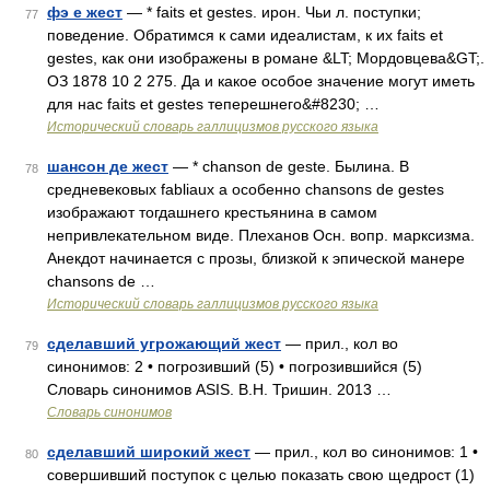
фэ е жест
— * faits et gestes. ирон. Чьи л. поступки;
77
поведение. Обратимся к сами идеалистам, к их faits et
gestes, как они изображены в романе &LT; Мордовцева&GT;.
ОЗ 1878 10 2 275. Да и какое особое значение могут иметь
для нас faits et gestes теперешнего&#8230; …
Исторический словарь галлицизмов русского языка
шансон де жест
— * chanson de geste. Былина. В
78
средневековых fabliaux а особенно chansons de gestes
изображают тогдашнего крестьянина в самом
непривлекательном виде. Плеханов Осн. вопр. марксизма.
Анекдот начинается с прозы, близкой к эпической манере
chansons de …
Исторический словарь галлицизмов русского языка
сделавший угрожающий жест
— прил., кол во
79
синонимов: 2 • погрозивший (5) • погрозившийся (5)
Словарь синонимов ASIS. В.Н. Тришин. 2013 …
Словарь синонимов
сделавший широкий жест
— прил., кол во синонимов: 1 •
80
совершивший поступок с целью показать свою щедрост (1)