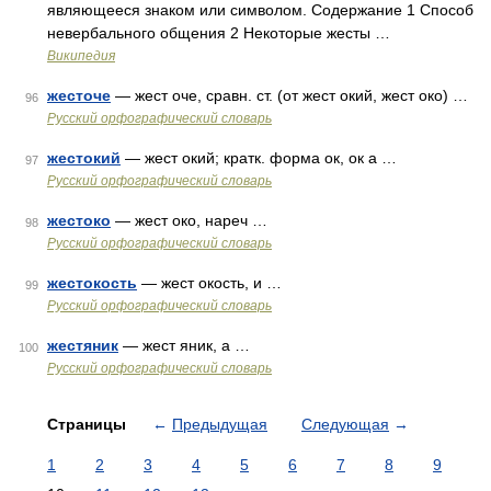
являющееся знаком или символом. Содержание 1 Способ
невербального общения 2 Некоторые жесты …
Википедия
жесточе
— жест оче, сравн. ст. (от жест окий, жест око) …
96
Русский орфографический словарь
жестокий
— жест окий; кратк. форма ок, ок а …
97
Русский орфографический словарь
жестоко
— жест око, нареч …
98
Русский орфографический словарь
жестокость
— жест окость, и …
99
Русский орфографический словарь
жестяник
— жест яник, а …
100
Русский орфографический словарь
Страницы
←
Предыдущая
Следующая
→
1
2
3
4
5
6
7
8
9