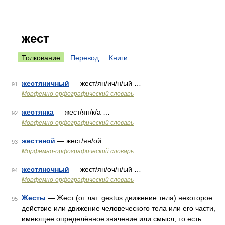
жест
Толкование
Перевод
Книги
жестяничный
— жест/ян/ич/н/ый …
91
Морфемно-орфографический словарь
жестянка
— жест/ян/к/а …
92
Морфемно-орфографический словарь
жестяной
— жест/ян/ой …
93
Морфемно-орфографический словарь
жестяночный
— жест/ян/оч/н/ый …
94
Морфемно-орфографический словарь
Жесты
— Жест (от лат. gestus движение тела) некоторое
95
действие или движение человеческого тела или его части,
имеющее определённое значение или смысл, то есть