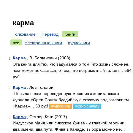
карма
Толкование
Перевод
Книги
все
электронные книги
аудиокниги
Карма
, В. Богданович (2008)
1
Эта книга для тех, кто задумался о том, что жизнь сложнее,
чем может показаться, о том, что неграмотный талант… 564
руб
Карма
, Лев Толстой
2
"Посылаю вам переведенную мною из американского
журнала «Open Court» буддийскую сказочку под заглавием
«Карма»… 59 руб
аудиокнига
можно скачать
Карма
, Остлер Кэти (2017)
3
Индусское Майя или сикхское Джива - у главной героини
два имени, два пути. Живя в Канаде, выбора можно не…