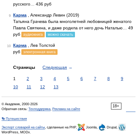
русского… 436 руб
Карма
, Александр Левин (2019)
9
Татьяна Грачева была многолетней любовницей женатого
Павла Святкина, и даже родила от него дочь Наталью… 49
руб
аудиокнига
можно скачать
Карма
, Лев Толстой
10
руб
электронная книга
Страницы
Следующая
→
1
2
3
4
5
6
7
8
9
10
11
12
13
© Академик, 2000-2026
18+
Обратная связь:
Техподдержка
,
Реклама на сайте
👣 Путешествия
Экспорт словарей на сайты
, сделанные на PHP,
Joomla,
Drupal,
WordPress, MODx.