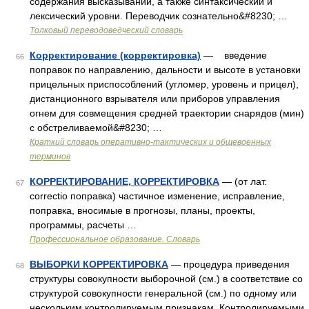
содержания высказываний, а также синтаксический и
лексический уровни. Переводчик сознательно&#8230; …
Толковый переводоведческий словарь
Корректирование (корректировка)
— введение
66
поправок по направлению, дальности и высоте в установки
прицельных приспособлений (угломер, уровень и прицел),
дистанционного взрывателя или приборов управления
огнем для совмещения средней траектории снарядов (мин)
с обстреливаемой&#8230; …
Краткий словарь оперативно-тактических и общевоенных
терминов
КОРРЕКТИРОВАНИЕ, КОРРЕКТИРОВКА
— (от лат.
67
correctio поправка) частичное изменение, исправление,
поправка, вносимые в прогнозы, планы, проекты,
программы, расчеты …
Профессиональное образование. Словарь
ВЫБОРКИ КОРРЕКТИРОВКА
— процедура приведения
68
структуры совокупности выборочной (см.) в соответствие со
структурой совокупности генеральной (см.) по одному или
нескольким контролируемым признакам. Контролируемыми