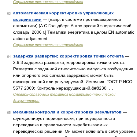
Справочник технического переводчика
автоматическая корректировка управляющих
63
воздействий
— (напр. в системе противоаварийной
автоматики) [А.С.Гольдберг. Англо русский энергетический
словарь. 2006 г.] Тематики энергетика в целом EN automatic
action adjustment …
Справочник технического переводчика
задержка развертки; корректировка точки отсчета
—
64
2.6.3 задержка развертки; корректировка точки отсчета:
Развертка с заданной относительно импульса возбуждения
или опорного эхо сигнала задержкой; может быть
фиксированной или регулируемой. Источник: ГОСТ Р ИСО
5577 2009: Контроль неразрушающий.&#8230; …
Словарь-справочник терминов нормативно-технической
документации
механизм контроля и корректировка результатов
—
65
функционирует периодически, при неуверенности
переводчика в правильности вырабатываемых
переводческих решений. Он может включать в себя уровень