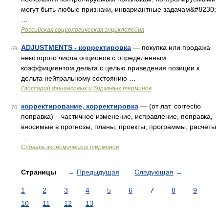
могут быть любые признаки, инвариантные задачам&#8230;
…
Российская социологическая энциклопедия
ADJUSTMENTS - корректировка
— покупка или продажа
69
некоторого числа опционов с определенным
коэффициентом дельта с целью приведения позиции к
дельта нейтральному состоянию …
Глоссарий финансовых и биржевых терминов
корректирование, корректировка
— (от лат. correctio
70
поправка) частичное изменение, исправление, поправка,
вносимые в прогнозы, планы, проекты, программы, расчеты
…
Словарь экономических терминов
Страницы
←
Предыдущая
Следующая
→
1
2
3
4
5
6
7
8
9
10
11
12
13