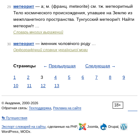
метеорит
— а; м. (франц. meteorite) см. тж. метеоритный
29
Тело космического происхождения, упавшее на Землю из
межпланетного пространства. Тунгусский метеори/т. Найти
метеори/т …
Словарь многих выражений
метеорит
— іменник чоловічого роду …
30
Орфографічний словник української мови
Страницы
←
Предыдущая
Следующая
→
1
2
3
4
5
6
7
8
9
10
11
12
13
© Академик, 2000-2026
18+
Обратная связь:
Техподдержка
,
Реклама на сайте
👣 Путешествия
Экспорт словарей на сайты
, сделанные на PHP,
Joomla,
Drupal,
WordPress, MODx.