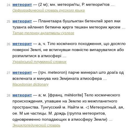
метеорит
— (2 м); мн. метеори/ты, Р. метеори/тов …
24
Орфографический словарь русского языка
метеорит
— Планетаара бушлыктан бөтенләй эреп яки
25
тузанга әйләнеп бетмичә җиргә төшкән метеорик җисем …
Татар теленең аңлатмалы сүзлеге
метеорит
— а, ч. Тіло космічного походження, що досягло
26
поверхні Землі, не встигнувши повністю випаруватися або
розпилитися в атмосфері …
Український тлумачний словник
метеорит
— (грч. meteoron) парче минерал што доаѓа од
27
вселената и минува низ Земјината атмосфера …
Macedonian dictionary
метеорит
— а; м. [франц. météorite] Тело космического
28
происхождения, упавшее на Землю из межпланетного
пространства. Тунгусский м. Найти м. ◁ Метеоритный, ая,
ое. М ые частицы. М. дождь (группа метеоритов,
одновременно попадающих в атмосферу Земли) …
Энциклопедический словарь