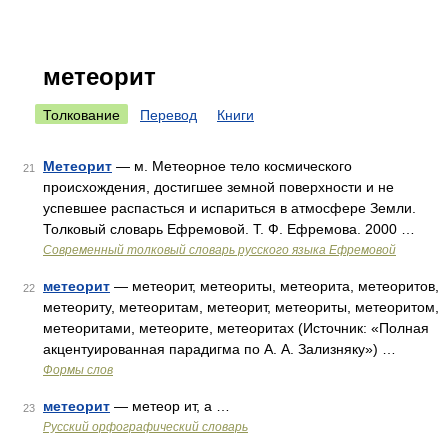
метеорит
Толкование
Перевод
Книги
Метеорит
— м. Метеорное тело космического
21
происхождения, достигшее земной поверхности и не
успевшее распасться и испариться в атмосфере Земли.
Толковый словарь Ефремовой. Т. Ф. Ефремова. 2000 …
Современный толковый словарь русского языка Ефремовой
метеорит
— метеорит, метеориты, метеорита, метеоритов,
22
метеориту, метеоритам, метеорит, метеориты, метеоритом,
метеоритами, метеорите, метеоритах (Источник: «Полная
акцентуированная парадигма по А. А. Зализняку») …
Формы слов
метеорит
— метеор ит, а …
23
Русский орфографический словарь