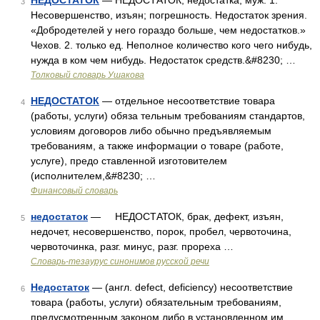
НЕДОСТАТОК
— НЕДОСТАТОК, недостатка, муж. 1.
3
Несовершенство, изъян; погрешность. Недостаток зрения.
«Добродетелей у него гораздо больше, чем недостатков.»
Чехов. 2. только ед. Неполное количество кого чего нибудь,
нужда в ком чем нибудь. Недостаток средств.&#8230; …
Толковый словарь Ушакова
НЕДОСТАТОК
— отдельное несоответствие товара
4
(работы, услуги) обяза тельным требованиям стандартов,
условиям договоров либо обычно предъявляемым
требованиям, а также информации о товаре (работе,
услуге), предо ставленной изготовителем
(исполнителем,&#8230; …
Финансовый словарь
недостаток
— НЕДОСТАТОК, брак, дефект, изъян,
5
недочет, несовершенство, порок, пробел, червоточина,
червоточинка, разг. минус, разг. прореха …
Словарь-тезаурус синонимов русской речи
Недостаток
— (англ. defect, deficiency) несоответствие
6
товара (работы, услуги) обязательным требованиям,
предусмотренным законом либо в установленном им