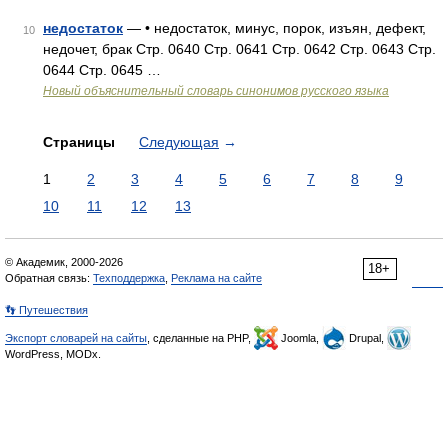
недостаток
— • недостаток, минус, порок, изъян, дефект,
10
недочет, брак Стр. 0640 Стр. 0641 Стр. 0642 Стр. 0643 Стр.
0644 Стр. 0645 …
Новый объяснительный словарь синонимов русского языка
Страницы
Следующая
→
1
2
3
4
5
6
7
8
9
10
11
12
13
© Академик, 2000-2026
18+
Обратная связь:
Техподдержка
,
Реклама на сайте
👣 Путешествия
Экспорт словарей на сайты
, сделанные на PHP,
Joomla,
Drupal,
WordPress, MODx.