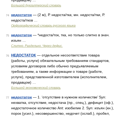
продавцом) …
Большой бухгалтерский словарь
недостаток
— (2 м), Р. недоста/тка; мн. недоста/тки, Р.
74
недоста/тков …
Орфографический словарь русского языка
недостаток
— *недоста/ток, тка, но только слитно в знач.
75
изъян …
Слитно. Раздельно. Через дефис.
НЕДОСТАТОК
— отдельное несоответствие товара
76
(работы, услуги) обязательным требованиям стандартов,
условиям договоров либо обычно предъявляемым
требованиям, а также информации о товаре (работе,
услуге), представленной изготовителем (исполнителем,
продавцом) …
Большой экономический словарь
недостаток
— 1. ‘отсутствие в нужном количестве’ Syn:
77
нехватка, отсутствие, недостача (пр., спец.), дефицит (оф.),
недостаточное количество Ant: изобилие 2. Syn: изъян (кн.),
порок (усил.), несовершенство, недочет (ослаб.), пробел,