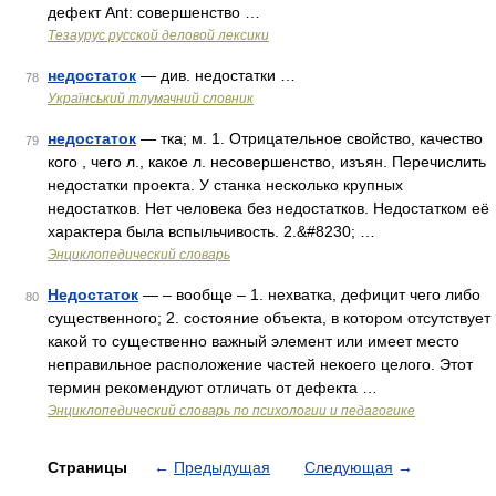
дефект Ant: совершенство …
Тезаурус русской деловой лексики
недостаток
— див. недостатки …
78
Український тлумачний словник
недостаток
— тка; м. 1. Отрицательное свойство, качество
79
кого , чего л., какое л. несовершенство, изъян. Перечислить
недостатки проекта. У станка несколько крупных
недостатков. Нет человека без недостатков. Недостатком её
характера была вспыльчивость. 2.&#8230; …
Энциклопедический словарь
Недостаток
— – вообще – 1. нехватка, дефицит чего либо
80
существенного; 2. состояние объекта, в котором отсутствует
какой то существенно важный элемент или имеет место
неправильное расположение частей некоего целого. Этот
термин рекомендуют отличать от дефекта …
Энциклопедический словарь по психологии и педагогике
Страницы
←
Предыдущая
Следующая
→