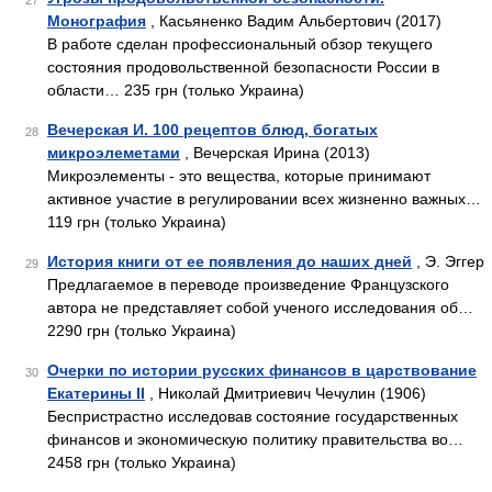
27
Монография
, Касьяненко Вадим Альбертович (2017)
В работе сделан профессиональный обзор текущего
состояния продовольственной безопасности России в
области… 235 грн (только Украина)
Вечерская И. 100 рецептов блюд, богатых
28
микроэлеметами
, Вечерская Ирина (2013)
Микроэлементы - это вещества, которые принимают
активное участие в регулировании всех жизненно важных…
119 грн (только Украина)
История книги от ее появления до наших дней
, Э. Эггер
29
Предлагаемое в переводе произведение Французского
автора не представляет собой ученого исследования об…
2290 грн (только Украина)
Очерки по истории русских финансов в царствование
30
Екатерины II
, Николай Дмитриевич Чечулин (1906)
Беспристрастно исследовав состояние государственных
финансов и экономическую политику правительства во…
2458 грн (только Украина)