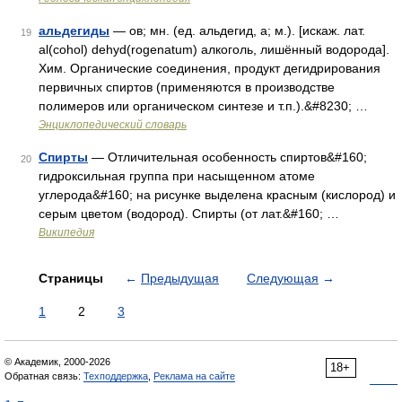
альдегиды
— ов; мн. (ед. альдегид, а; м.). [искаж. лат.
19
al(cohol) dehyd(rogenatum) алкоголь, лишённый водорода].
Хим. Органические соединения, продукт дегидрирования
первичных спиртов (применяются в производстве
полимеров или органическом синтезе и т.п.).&#8230; …
Энциклопедический словарь
Спирты
— Отличительная особенность спиртов&#160;
20
гидроксильная группа при насыщенном атоме
углерода&#160; на рисунке выделена красным (кислород) и
серым цветом (водород). Спирты (от лат.&#160; …
Википедия
Страницы
←
Предыдущая
Следующая
→
1
2
3
© Академик, 2000-2026
18+
Обратная связь:
Техподдержка
,
Реклама на сайте