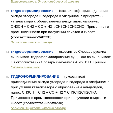
Естествознание. Энциклопедический словарь
гидроформилирование
— (оксосинтез), присоединение
13
оксида углерода и водорода к олефинам в присутствии
катализатора с образованием альдегидов, например
СН3СН = СН2 + СО + Н2→СН3СН2СН2СНО. Применяют в
промышленности при получении спиртов и кислот
(соответственно&#8230; …
Энциклопедический словарь
гидроформилирование
— оксосинтез Словарь русских
14
синонимов. гидроформилирование сущ., кол во синонимов:
1 • оксосинтез (2) Словарь синонимов ASIS. В.Н. Тришин …
Словарь синонимов
ГИДРОФОРМИЛИРОВАНИЕ
— (оксосинтез)
15
присоединение оксида углерода и водорода к олефинам в
присутствии катализатора с образованием альдегидов,
напр., CH3CH = CH2 + CO + H2 ? CH3CH2CH2CHO.
Применяют в промышленности при получении спиртов и
кислот (соответственно&#8230; …
Большой Энциклопедический словарь