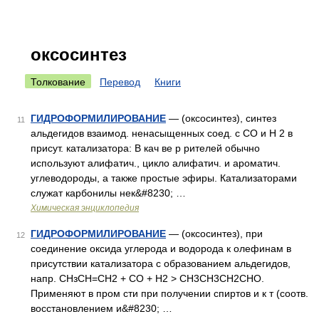
оксосинтез
Толкование
Перевод
Книги
ГИДРОФОРМИЛИРОВАНИЕ
— (оксосинтез), синтез
11
альдегидов взаимод. ненасыщенных соед. с СО и Н 2 в
присут. катализатора: В кач ве р рителей обычно
используют алифатич., цикло алифатич. и ароматич.
углеводороды, а также простые эфиры. Катализаторами
служат карбонилы нек&#8230; …
Химическая энциклопедия
ГИДРОФОРМИЛИРОВАНИЕ
— (оксосинтез), при
12
соединение оксида углерода и водорода к олефинам в
присутствии катализатора с образованием альдегидов,
напр. СНзСН=СН2 + СО + Н2 > СН3СН3СН2СНО.
Применяют в пром сти при получении спиртов и к т (соотв.
восстановлением и&#8230; …