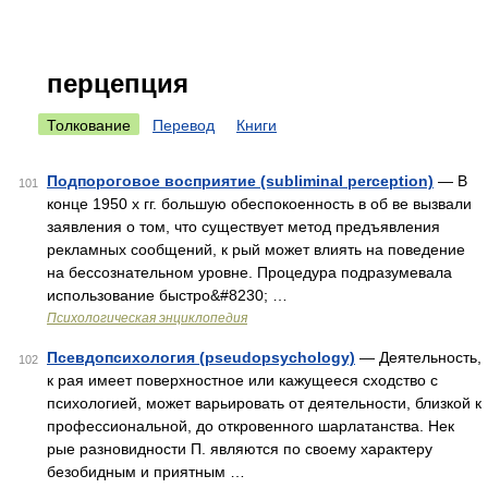
перцепция
Толкование
Перевод
Книги
Подпороговое восприятие (subliminal perception)
— В
101
конце 1950 х гг. большую обеспокоенность в об ве вызвали
заявления о том, что существует метод предъявления
рекламных сообщений, к рый может влиять на поведение
на бессознательном уровне. Процедура подразумевала
использование быстро&#8230; …
Психологическая энциклопедия
Псевдопсихология (pseudopsychology)
— Деятельность,
102
к рая имеет поверхностное или кажущееся сходство с
психологией, может варьировать от деятельности, близкой к
профессиональной, до откровенного шарлатанства. Нек
рые разновидности П. являются по своему характеру
безобидным и приятным …