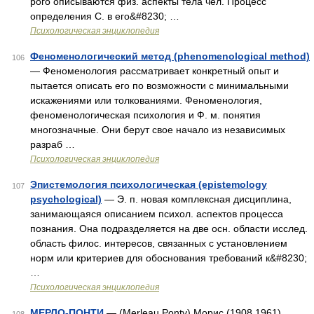
рого описываются физ. аспекты тела чел. Процесс
определения С. в его&#8230; …
Психологическая энциклопедия
Феноменологический метод (phenomenological method)
106
— Феноменология рассматривает конкретный опыт и
пытается описать его по возможности с минимальными
искажениями или толкованиями. Феноменология,
феноменологическая психология и Ф. м. понятия
многозначные. Они берут свое начало из независимых
разраб …
Психологическая энциклопедия
Эпистемология психологическая (epistemology
107
psychological)
— Э. п. новая комплексная дисциплина,
занимающаяся описанием психол. аспектов процесса
познания. Она подразделяется на две осн. области исслед.
область филос. интересов, связанных с установлением
норм или критериев для обоснования требований к&#8230;
…
Психологическая энциклопедия
МЕРЛО-ПОНТИ
— (Merleau Ponty) Морис (1908 1961)