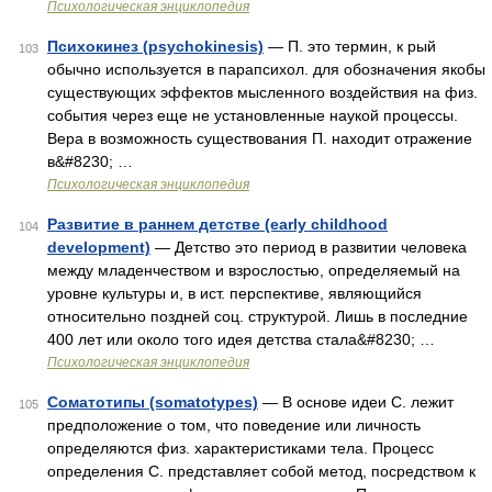
Психологическая энциклопедия
Психокинез (psychokinesis)
— П. это термин, к рый
103
обычно используется в парапсихол. для обозначения якобы
существующих эффектов мысленного воздействия на физ.
события через еще не установленные наукой процессы.
Вера в возможность существования П. находит отражение
в&#8230; …
Психологическая энциклопедия
Развитие в раннем детстве (early childhood
104
development)
— Детство это период в развитии человека
между младенчеством и взрослостью, определяемый на
уровне культуры и, в ист. перспективе, являющийся
относительно поздней соц. структурой. Лишь в последние
400 лет или около того идея детства стала&#8230; …
Психологическая энциклопедия
Соматотипы (somatotypes)
— В основе идеи С. лежит
105
предположение о том, что поведение или личность
определяются физ. характеристиками тела. Процесс
определения С. представляет собой метод, посредством к