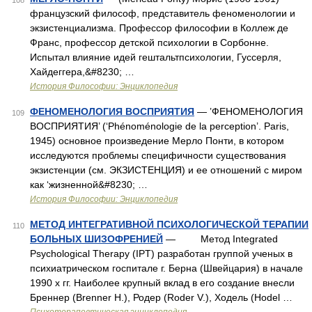
108
французский философ, представитель феноменологии и
экзистенциализма. Профессор философии в Коллеж де
Франс, профессор детской психологии в Сорбонне.
Испытал влияние идей гештальтпсихологии, Гуссерля,
Хайдеггера,&#8230; …
История Философии: Энциклопедия
ФЕНОМЕНОЛОГИЯ ВОСПРИЯТИЯ
— ’ФЕНОМЕНОЛОГИЯ
109
ВОСПРИЯТИЯ’ (‘Phénoménologie de la perception’. Paris,
1945) основное произведение Мерло Понти, в котором
исследуются проблемы специфичности существования
экзистенции (см. ЭКЗИСТЕНЦИЯ) и ее отношений с миром
как ‘жизненной&#8230; …
История Философии: Энциклопедия
МЕТОД ИНТЕГРАТИВНОЙ ПСИХОЛОГИЧЕСКОЙ ТЕРАПИИ
110
БОЛЬНЫХ ШИЗОФРЕНИЕЙ
— Метод Integrated
Psychological Therapy (IPT) разработан группой ученых в
психиатрическом госпитале г. Берна (Швейцария) в начале
1990 х гг. Наиболее крупный вклад в его создание внесли
Бреннер (Brenner Н.), Родер (Roder V.), Ходель (Hodel …