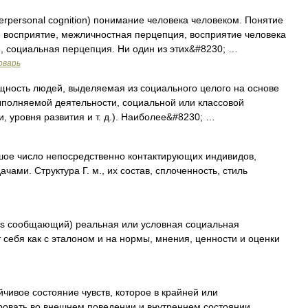
terpersonal cognition) понимание человека человеком. Понятие
 восприятие, межличностная перцепция, восприятие человека
, социальная перцепция. Ни один из этих&#8230; …
оварь
ность людей, выделяемая из социального целого на основе
ыполняемой деятельности, социальной или классовой
, уровня развития и т. д.). Наиболее&#8230; …
ое число непосредственно контактирующих индивидов,
ми. Структура Г. м., их состав, сплоченность, стиль
ens сообщающий) реальная или условная социальная
 себя как с эталоном и на нормы, мнения, ценности и оценки
ивое состояние чувств, которое в крайней или
ровать во внешнем поведении и внутреннем состоянии