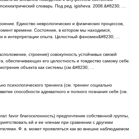
психиатрический словарь. Под ред. igisheva. 2008.&#8230; …
оение. Единство неврологических и физических процессов,
омент времени. Состояние, в котором мы находимся,
ти и интерпретации опыта. Целостный феномен&#8230; …
расположение, строение) совокупность устойчивых связей
а, обеспечивающих его целостность и тождество самому себе.
мотрение объекта как системы (см.&#8230; …
но психологического тренинга (см. тренинг социально
витие способности адекватного и полного познания себя (см.
лат. favor благосклонность) предпочтение собственной группы,
риятствовать ей и ее членам при сравнении с другими
телями. Ф. в. может проявляться как во внешне наблюдаемом