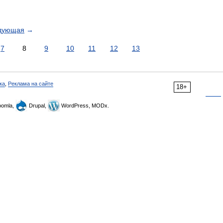
дующая
→
7
8
9
10
11
12
13
ка
,
Реклама на сайте
18+
omla,
Drupal,
WordPress, MODx.