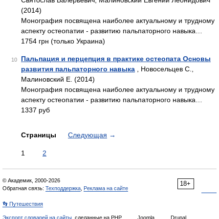
Святослав Валерьевич, Малиновский Евгений Леонидович
(2014)
Монография посвящена наиболее актуальному и трудному
аспекту остеопатии - развитию пальпаторного навыка…
1754 грн (только Украина)
Пальпация и перцепция в практике остеопата Основы
10
развития пальпаторного навыка
, Новосельцев С.,
Малиновский Е. (2014)
Монография посвящена наиболее актуальному и трудному
аспекту остеопатии - развитию пальпаторного навыка…
1337 руб
Страницы
Следующая
→
1
2
© Академик, 2000-2026
18+
Обратная связь:
Техподдержка
,
Реклама на сайте
👣 Путешествия
Экспорт словарей на сайты
, сделанные на PHP,
Joomla,
Drupal,