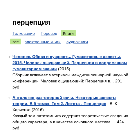
перцепция
Толкование
Перевод
Книги
все
электронные книги
аудиокниги
Человек. Образ и сущность. Гуманитарные аспекты.
1
2015. Человек ощущающий. Перцепция в современном
гуманитарном знании
(2015)
Сборник включает материалы междисциплинарной научной
конференции "Человек ощущающий: Перцепция в… 291
руб
Антология разговорной речи. Некоторые аспекты
2
теории. В 5 томах. Том 2. Литота - Перцепция
, В. К.
Харченко (2016)
Каждый том пятитомника содержит теоретические сведения
общего характера, а в качестве основного массива … 424
руб