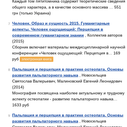
Каждый том пятитомника содержит теоретические сведения
общего характера, а в качестве основного массива … 551
грн (только Украина)
Человек. Образ и сущность 2015. Гуманитарные
7
аспекты. Человек ощущающий: Перцепция в
современном гуманитарном знании
, Коллектив авторов
(2015)
Сборник включает материалы междисциплинарной научной
конференции «Человек ощущающий: Перцепция в… 169
руб
электронная книга
Пальпация и перцепция в практике остеопата. Основы
8
развития пальпаторного навыка
, Новосельцев
Святослав Валерьевич, Малиновский Евгений Леонидович
(2014)
Монография посвящена наиболее актуальному и трудному
аспекту остеопатии - развитию пальпаторного навыка…
1633 руб
Пальпация и перцепция в практике остеопата. Основы
9
развития пальпаторного навыка
, Новосельцев