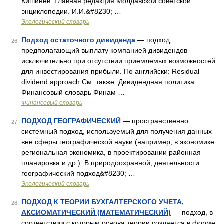
Кишинев: Главная редакция Молдавской советской
энциклопедии. И.И.&#8230; …
Экологический словарь
Подход остаточного дивиденда
— подход,
26
предполагающий выплату компанией дивидендов
исключительно при отсутствии приемлемых возможностей
для инвестирования прибыли. По английски: Residual
dividend approach См. также: Дивидендная политика
Финансовый словарь Финам …
Финансовый словарь
ПОДХОД ГЕОГРАФИЧЕСКИЙ
— пространственно
27
системный подход, используемый для получения данных
вне сферы географической науки (например, в экономике
региональная экономика, в проектировании районная
планировка и др.). В природоохранной, деятельности
географический подход&#8230; …
Экологический словарь
ПОДХОД К ТЕОРИИ БУХГАЛТЕРСКОГО УЧЕТА,
28
АКСИОМАТИЧЕСКИЙ (МАТЕМАТИЧЕСКИЙ)
— подход, в
соответствии с которым основа теории создается в форме