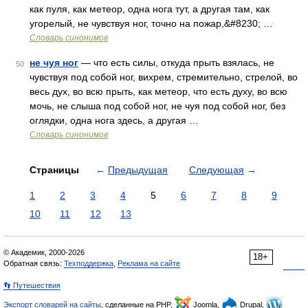
как пуля, как метеор, одна нога тут, а другая там, как
угорелый, не чувствуя ног, точно на пожар,&#8230; …
Словарь синонимов
не чуя ног
— что есть силы, откуда прыть взялась, не
50
чувствуя под собой ног, вихрем, стремительно, стрелой, во
весь дух, во всю прыть, как метеор, что есть духу, во всю
мочь, не слыша под собой ног, не чуя под собой ног, без
оглядки, одна нога здесь, а другая …
Словарь синонимов
Страницы
←
Предыдущая
Следующая
→
1
2
3
4
5
6
7
8
9
10
11
12
13
© Академик, 2000-2026
18+
Обратная связь:
Техподдержка
,
Реклама на сайте
👣 Путешествия
Экспорт словарей на сайты
, сделанные на PHP,
Joomla,
Drupal,