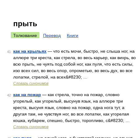
прыть
Толкование
Перевод
Книги
как на крыльях
— что есть мочи, быстро, не слыша ног, на
41
аллюре три креста, как стрела, во весь карьер, как вихрь, во
всю прыть, не чуять под собой ног, как пуля, что есть силы,
изо всех сил, во весь опор, опрометью, во весь дух, во все
лопатки, стрелой, на всех&#8230; …
Словарь синонимов
как на пожар
— как стрела, точно на пожар, словно
42
угорелый, как угорелый, высунув язык, на аллюре три
креста, высуня язык, словно на пожар, одна нога тут, а
другая там, не чувствуя ног, во все лопатки, как угорелая
кошка, кубарем, спешно, быстро, торопливо, с&#8230; …
Словарь синонимов