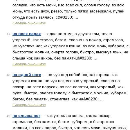
оглядки, что есть мочи, изо всех сил, сломя голову, во всю
мочь, что есть духу, резво, только пятки засверкали, пулей,
откуда прыть взялась, с&#8230; …
Словарь синонимов
на всех парах
— одна нога тут, а другая там, точно
47
угорелый, как стрела, бегом, словно на пожар, стремглав,
не чувствуя ног, как угорелая кошка, во всю мочь, кубарем, с
быстротою молнии, очертя голову, быстро, высунув язык, не
слыша ног, как вихрь, без памяти,&#8230; …
Словарь синонимов
на одной ноге
— не чуя под собой ног, как стрела, как
48
угорелая кошка, не чуя ног, словно угорелый, словно на
пожар, на всех парусах, во все лопатки, как угорелый, как
пуля, быстро, очертя голову, с быстротою молнии, кубарем,
бегом, без памяти, стремглав, как на&#8230; …
Словарь синонимов
не слыша ног
— как угорелая кошка, как на пожар,
49
стремглав, без памяти, бегом, кубарем, с быстротою
молнии, на всех парах, быстро, что есть мочи, высуня язык,