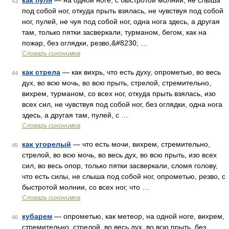
как пуля
— на одной ноге, с быстротой молнии, не слыша
43
под собой ног, откуда прыть взялась, не чувствуя под собой
ног, пулей, не чуя под собой ног, одна нога здесь, а другая
там, только пятки засверкали, турманом, бегом, как на
пожар, без оглядки, резво,&#8230; …
Словарь синонимов
как стрела
— как вихрь, что есть духу, опрометью, во весь
44
дух, во всю мочь, во всю прыть, стрелой, стремительно,
вихрем, турманом, со всех ног, откуда прыть взялась, изо
всех сил, не чувствуя под собой ног, без оглядки, одна нога
здесь, а другая там, пулей, с …
Словарь синонимов
как угорелый
— что есть мочи, вихрем, стремительно,
45
стрелой, во всю мочь, во весь дух, во всю прыть, изо всех
сил, во весь опор, только пятки засверкали, сломя голову,
что есть силы, не слыша под собой ног, опрометью, резво, с
быстротой молнии, со всех ног, что …
Словарь синонимов
кубарем
— опрометью, как метеор, на одной ноге, вихрем,
46
стремительно, стрелой, во весь дух, во всю прыть, без