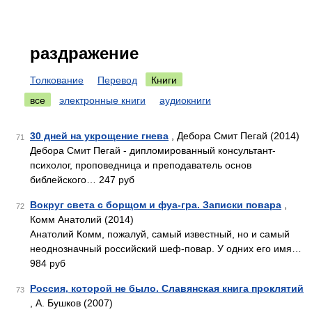
раздражение
Толкование
Перевод
Книги
все
электронные книги
аудиокниги
30 дней на укрощение гнева
, Дебора Смит Пегай (2014)
71
Дебора Смит Пегай - дипломированный консультант-
психолог, проповедница и преподаватель основ
библейского… 247 руб
Вокруг света с борщом и фуа-гра. Записки повара
,
72
Комм Анатолий (2014)
Анатолий Комм, пожалуй, самый известный, но и самый
неоднозначный российский шеф-повар. У одних его имя…
984 руб
Россия, которой не было. Славянская книга проклятий
73
, А. Бушков (2007)