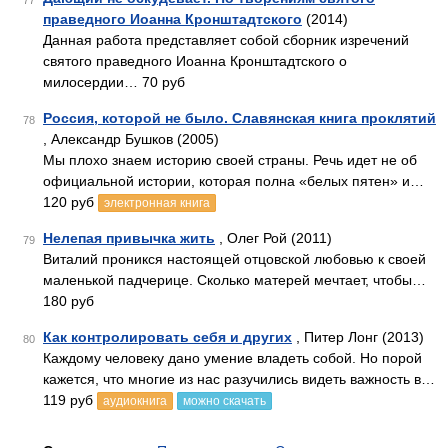
77
праведного Иоанна Кронштадтского
(2014)
Данная работа представляет собой сборник изречений
святого праведного Иоанна Кронштадтского о
милосердии… 70 руб
Россия, которой не было. Славянская книга проклятий
78
, Александр Бушков (2005)
Мы плохо знаем историю своей страны. Речь идет не об
официальной истории, которая полна «белых пятен» и…
120 руб
электронная книга
Нелепая привычка жить
, Олег Рой (2011)
79
Виталий проникся настоящей отцовской любовью к своей
маленькой падчерице. Сколько матерей мечтает, чтобы…
180 руб
Как контролировать себя и других
, Питер Лонг (2013)
80
Каждому человеку дано умение владеть собой. Но порой
кажется, что многие из нас разучились видеть важность в…
119 руб
аудиокнига
можно скачать