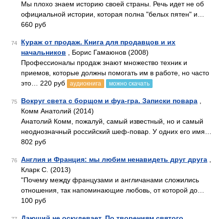
Мы плохо знаем историю своей страны. Речь идет не об
официальной истории, которая полна "белых пятен" и…
660 руб
Кураж от продаж. Книга для продавцов и их
74
начальников
, Борис Гамаюнов (2008)
Профессионалы продаж знают множество техник и
приемов, которые должны помогать им в работе, но часто
это… 220 руб
аудиокнига
можно скачать
Вокруг света с борщом и фуа-гра. Записки повара
,
75
Комм Анатолий (2014)
Анатолий Комм, пожалуй, самый известный, но и самый
неоднозначный российский шеф-повар. У одних его имя…
802 руб
Англия и Франция: мы любим ненавидеть друг друга
,
76
Кларк С. (2013)
"Почему между французами и англичанами сложились
отношения, так напоминающие любовь, от которой до…
100 руб
Дающий не оскудевает. По творениям святого