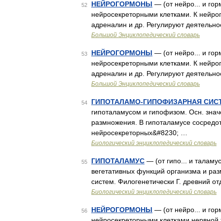
НЕЙРОГОРМОНЫ
— (от нейро... и го
52
нейросекреторными клетками. К нейрог
адреналин и др. Регулируют деятельнос
Большой Энциклопедический словарь
НЕЙРОГОРМОНЫ
— (от нейро... и го
53
нейросекреторными клетками. К нейрог
адреналин и др. Регулируют деятельнос
Большой Энциклопедический словарь
ГИПОТАЛАМО-ГИПОФИЗАРНАЯ СИС
54
гипоталамусом и гипофизом. Осн. значе
размножения. В гипоталамусе сосредо
нейросекреторных&#8230; …
Биологический энциклопедический словарь
ГИПОТАЛАМУС
— (от гипо... и таламу
55
вегетативных функций организма и ра
систем. Филогенетически Г. древний о
Биологический энциклопедический словарь
НЕЙРОГОРМОНЫ
— (от нейро... и го
56
нейросекреторными клетками нервной т