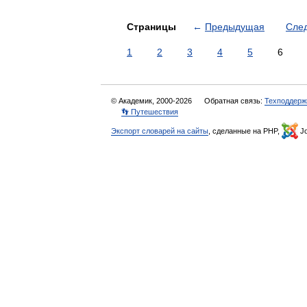
Страницы
←
Предыдущая
Сле
1
2
3
4
5
6
© Академик, 2000-2026
Обратная связь:
Техподдерж
👣 Путешествия
Экспорт словарей на сайты
, сделанные на PHP,
Jo