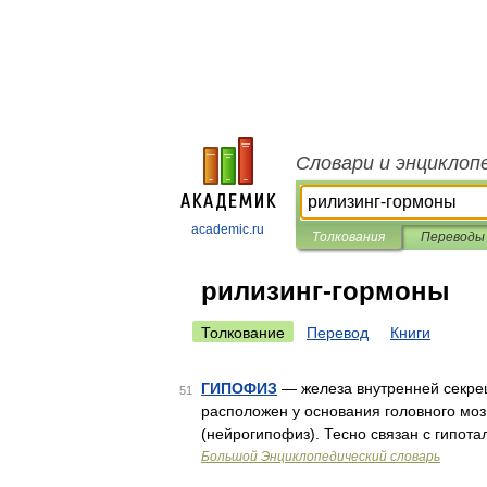
Словари и энциклоп
academic.ru
Толкования
Переводы
рилизинг-гормоны
Толкование
Перевод
Книги
ГИПОФИЗ
— железа внутренней секреци
51
расположен у основания головного мозг
(нейрогипофиз). Тесно связан с гипот
Большой Энциклопедический словарь