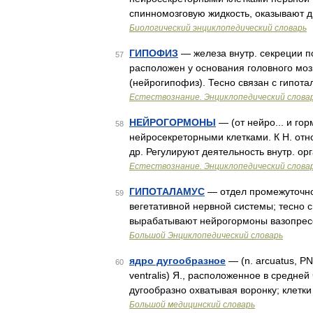
спинномозговую жидкость, оказывают 
Биологический энциклопедический словарь
ГИПОФИЗ
— железа внутр. секреции по
57
расположен у основания головного мозг
(нейрогипофиз). Тесно связан с гипот
Естествознание. Энциклопедический слова
НЕЙРОГОРМОНЫ
— (от нейро... и го
58
нейросекреторными клетками. К Н. отно
др. Регулируют деятельность внутр. орг
Естествознание. Энциклопедический слова
ГИПОТАЛАМУС
— отдел промежуточног
59
вегетативной нервной системы; тесно 
вырабатывают нейрогормоны вазопресс
Большой Энциклопедический словарь
ядро дугообразное
— (n. arcuatus, PNA;
60
ventralis) Я., расположенное в средней
дугообразно охватывая воронку; клетки
Большой медицинский словарь