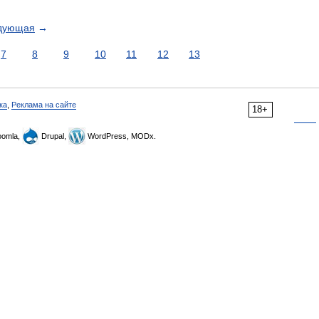
дующая
→
7
8
9
10
11
12
13
ка
,
Реклама на сайте
18+
omla,
Drupal,
WordPress, MODx.