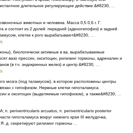
дистантное длительное регулирующее действие.&#8230; …
звоночных животных и человека. Масса 0,5 0,6 г. Г.
а и состоит из 2 долей: передней (аденогипофиз) и задней
аламусом, клетки к рого вырабатывают&#8230; …
рь
рмоны), биологически активные в ва, вырабатываемые
сят вазо прессин, окситоцин, рилизинг гормоны, адреналин и
анов (в т.ч. эндокринных желез) и центр.&#8230; …
рь
о мозга (под таламусом), в котором расположены центры
связан с гипофизом. Нервные клетки гипоталамуса
ин и окситоцин (выделяемые гипофизом), а также&#8230; …
 n. periventricularis arcuatus, n. periventricularis posterior
 части гипоталамуса вокруг нижнего края III желудочка,
 Я. д. секретируют рилизинг гормоны …