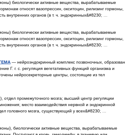
рмоны) биологически активные вещества, вырабатываемые
ормонам относят вазопрессин, окситоцин, рилизинг гормоны,
ть внутренних органов (в т. ч. эндокринных&#8230; …
рмоны) биологически активные вещества, вырабатываемые
ормонам относят вазопрессин, окситоцин, рилизинг гормоны,
ть внутренних органов (в т. ч. эндокринных&#8230; …
ТЕМА
— нейроэндокринный комплекс позвоночных, образован
ние Г. г. с. регуляция вегетативных функций организма и
точены нейросекреторные центры, состоящие из тел
с), отдел промежуточного мозга; высший центр регуляции
змножения; место взаимодействия нервной и эндокринной
тдел головного мозга, существующий у всех&#8230; …
рмоны), биологически активные вещества, вырабатываемые
кани. Поступают в кровь, гемолимфу, в тканевую или