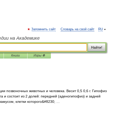
Запомнить сайт
Словарь на свой сайт
RU
едии на Академике
Найти!
Книги
Игры ⚽
и позвоночных животных и человека. Весит 0,5 0,6 г. Гипофиз
а и состоит из 2 долей: передней (аденогипофиз) и задней
аламусом, клетки которого&#8230; …