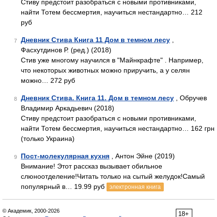
Стиву предстоит разобраться с новыми противниками,
найти Тотем бессмертия, научиться нестандартно… 212
руб
Дневник Стива Книга 11 Дом в темном лесу
,
7
Фасхутдинов Р. (ред.) (2018)
Стив уже многому научился в "Майнкрафте" . Например,
что некоторых животных можно приручить, а у селян
можно… 272 руб
Дневник Стива. Книга 11. Дом в темном лесу
, Обручев
8
Владимир Аркадьевич (2018)
Стиву предстоит разобраться с новыми противниками,
найти Тотем бессмертия, научиться нестандартно… 162 грн
(только Украина)
Пост-молекулярная кухня
, Антон Эйне (2019)
9
Внимание! Этот рассказ вызывает обильное
слюноотделение!Читать только на сытый желудок!Самый
популярный в… 19.99 руб
электронная книга
© Академик, 2000-2026
18+