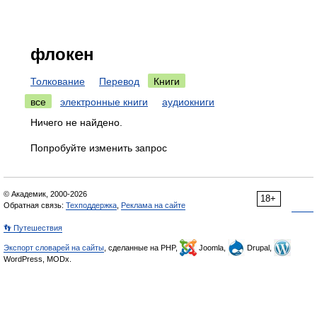
флокен
Толкование
Перевод
Книги
все
электронные книги
аудиокниги
Ничего не найдено.
Попробуйте изменить запрос
© Академик, 2000-2026
18+
Обратная связь:
Техподдержка
,
Реклама на сайте
👣 Путешествия
Экспорт словарей на сайты
, сделанные на PHP,
Joomla,
Drupal,
WordPress, MODx.