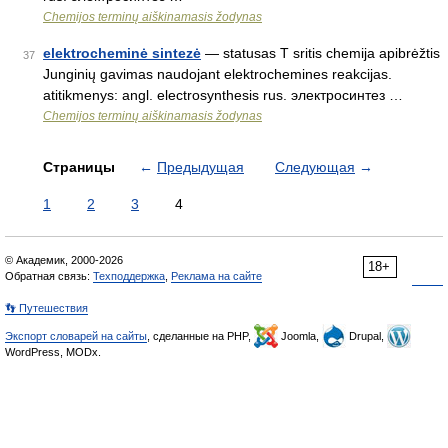
Chemijos terminų aiškinamasis žodynas
elektrocheminė sintezė
— statusas T sritis chemija apibrėžtis
37
Junginių gavimas naudojant elektrochemines reakcijas.
atitikmenys: angl. electrosynthesis rus. электросинтез …
Chemijos terminų aiškinamasis žodynas
Страницы
←
Предыдущая
Следующая
→
1
2
3
4
© Академик, 2000-2026
18+
Обратная связь:
Техподдержка
,
Реклама на сайте
👣 Путешествия
Экспорт словарей на сайты
, сделанные на PHP,
Joomla,
Drupal,
WordPress, MODx.