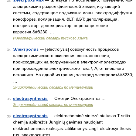
электрохимия
— ▲ наука ↑ относительно, поведение, ион
33
электрохимия раздел физической химии, изучающий
системы, содержащие подвижные ионы. электродиффузия.
ионофорез. поляризация. &LT; &GT; деполяризация.
поляризатор. деполяризатор. перенапряжение.
коррозия.&#8230; …
Идеографический словарь русского языка
Электролиз
— [electrolysis] совокупность процессов
34
электрохимического окисления восстановления,
происходящих на погруженных в электролит электродах
при прохождении электрического тока /, А, от внешнего
источника. На одной из границ электрод электролит&#8230;
…
Энциклопедический словарь по металлургии
electrosynthesis
— Смотри Электросинтез …
35
Энциклопедический словарь по металлургии
electrosynthesis
— elektrocheminė sintezė statusas T sritis
36
chemija apibrėžtis Junginių gavimas naudojant
elektrochemines reakcijas. atitikmenys: angl. electrosynthesis
rus. электросинтез …