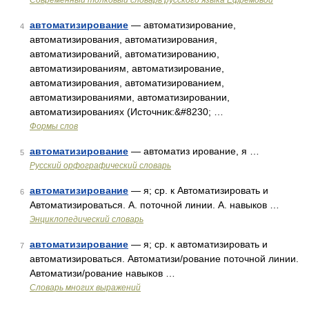
Современный толковый словарь русского языка Ефремовой
автоматизирование
— автоматизирование,
4
автоматизирования, автоматизирования,
автоматизирований, автоматизированию,
автоматизированиям, автоматизирование,
автоматизирования, автоматизированием,
автоматизированиями, автоматизировании,
автоматизированиях (Источник:&#8230; …
Формы слов
автоматизирование
— автоматиз ирование, я …
5
Русский орфографический словарь
автоматизирование
— я; ср. к Автоматизировать и
6
Автоматизироваться. А. поточной линии. А. навыков …
Энциклопедический словарь
автоматизирование
— я; ср. к автоматизировать и
7
автоматизироваться. Автоматизи/рование поточной линии.
Автоматизи/рование навыков …
Словарь многих выражений