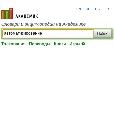
EN
DE
ES
FR
academic.ru
Словари и энциклопедии на Академике
Найти!
Толкования
Переводы
Книги
Игры ⚽