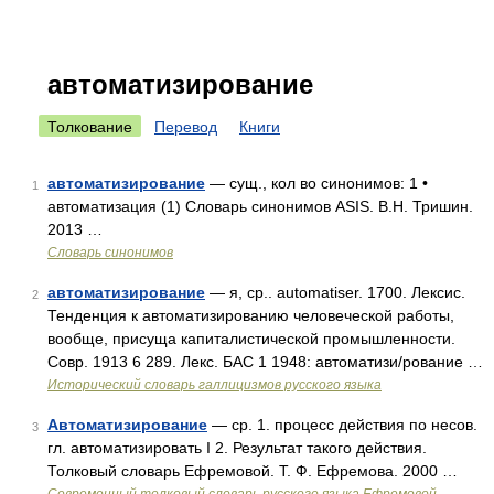
автоматизирование
Толкование
Перевод
Книги
автоматизирование
— сущ., кол во синонимов: 1 •
1
автоматизация (1) Словарь синонимов ASIS. В.Н. Тришин.
2013 …
Словарь синонимов
автоматизирование
— я, ср.. automatiser. 1700. Лексис.
2
Тенденция к автоматизированию человеческой работы,
вообще, присуща капиталистической промышленности.
Совр. 1913 6 289. Лекс. БАС 1 1948: автоматизи/рование …
Исторический словарь галлицизмов русского языка
Автоматизирование
— ср. 1. процесс действия по несов.
3
гл. автоматизировать I 2. Результат такого действия.
Толковый словарь Ефремовой. Т. Ф. Ефремова. 2000 …