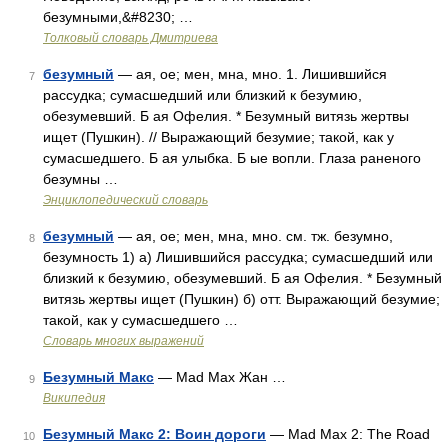
безумными,&#8230; …
Толковый словарь Дмитриева
безумный
— ая, ое; мен, мна, мно. 1. Лишившийся
7
рассудка; сумасшедший или близкий к безумию,
обезумевший. Б ая Офелия. * Безумный витязь жертвы
ищет (Пушкин). // Выражающий безумие; такой, как у
сумасшедшего. Б ая улыбка. Б ые вопли. Глаза раненого
безумны …
Энциклопедический словарь
безумный
— ая, ое; мен, мна, мно. см. тж. безумно,
8
безумность 1) а) Лишившийся рассудка; сумасшедший или
близкий к безумию, обезумевший. Б ая Офелия. * Безумный
витязь жертвы ищет (Пушкин) б) отт. Выражающий безумие;
такой, как у сумасшедшего …
Словарь многих выражений
Безумный Макс
— Mad Max Жан …
9
Википедия
Безумный Макс 2: Воин дороги
— Mad Max 2: The Road
10