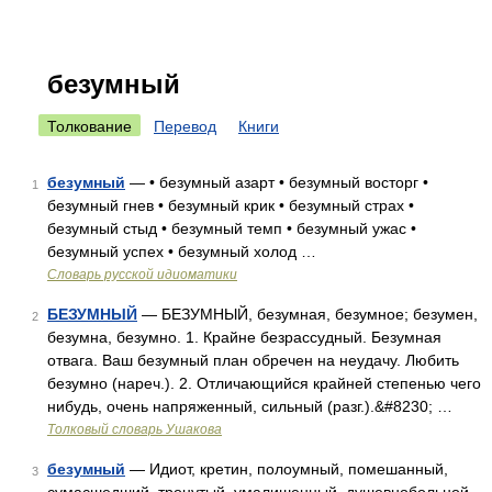
безумный
Толкование
Перевод
Книги
безумный
— • безумный азарт • безумный восторг •
1
безумный гнев • безумный крик • безумный страх •
безумный стыд • безумный темп • безумный ужас •
безумный успех • безумный холод …
Словарь русской идиоматики
БЕЗУМНЫЙ
— БЕЗУМНЫЙ, безумная, безумное; безумен,
2
безумна, безумно. 1. Крайне безрассудный. Безумная
отвага. Ваш безумный план обречен на неудачу. Любить
безумно (нареч.). 2. Отличающийся крайней степенью чего
нибудь, очень напряженный, сильный (разг.).&#8230; …
Толковый словарь Ушакова
безумный
— Идиот, кретин, полоумный, помешанный,
3