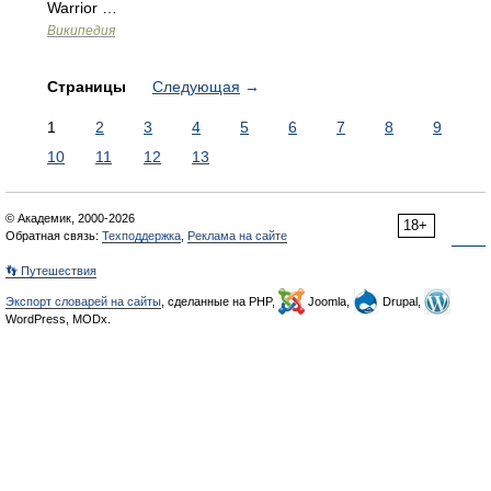
Warrior …
Википедия
Страницы
Следующая
→
1
2
3
4
5
6
7
8
9
10
11
12
13
© Академик, 2000-2026
18+
Обратная связь:
Техподдержка
,
Реклама на сайте
👣 Путешествия
Экспорт словарей на сайты
, сделанные на PHP,
Joomla,
Drupal,
WordPress, MODx.