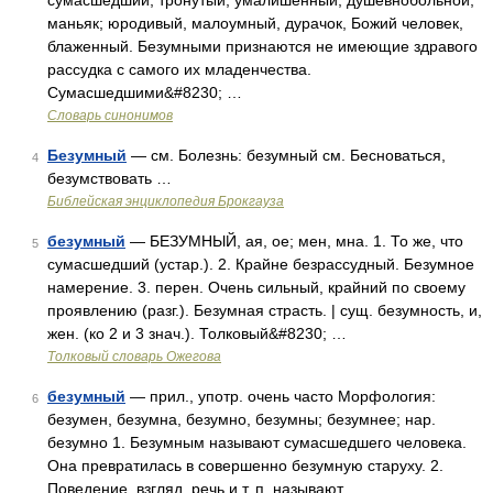
сумасшедший, тронутый, умалишенный, душевнобольной,
маньяк; юродивый, малоумный, дурачок, Божий человек,
блаженный. Безумными признаются не имеющие здравого
рассудка с самого их младенчества.
Сумасшедшими&#8230; …
Словарь синонимов
Безумный
— см. Болезнь: безумный см. Бесноваться,
4
безумствовать …
Библейская энциклопедия Брокгауза
безумный
— БЕЗУМНЫЙ, ая, ое; мен, мна. 1. То же, что
5
сумасшедший (устар.). 2. Крайне безрассудный. Безумное
намерение. 3. перен. Очень сильный, крайний по своему
проявлению (разг.). Безумная страсть. | сущ. безумность, и,
жен. (ко 2 и 3 знач.). Толковый&#8230; …
Толковый словарь Ожегова
безумный
— прил., употр. очень часто Морфология:
6
безумен, безумна, безумно, безумны; безумнее; нар.
безумно 1. Безумным называют сумасшедшего человека.
Она превратилась в совершенно безумную старуху. 2.
Поведение, взгляд, речь и т. п. называют