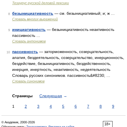
Тезаурус русской деловой лексики
безынициативность
— см. безынициативный; и; ж …
8
Словарь многих выражений
инициативность
— безынициативность неактивность
9
пассивность …
Словарь антонимов
пассивность
— заторможенность, созерцательность,
10
апатия, бездеятельность, созерцательство, инерционность,
бездействие, безынициативность, бездейственность,
инерция, инертность, неактивность, недеятельность
Словарь русских синонимов. пассивность&#8230; …
Словарь синонимов
Страницы
Следующая
→
1
2
3
4
5
6
7
8
9
© Академик, 2000-2026
18+
Обратная связь:
Техподдержка
,
Реклама на сайте