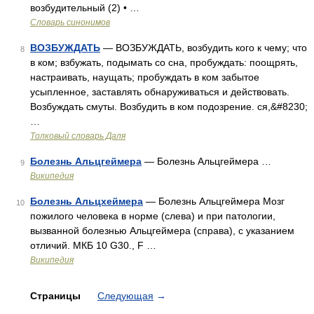
возбудительный (2) • …
Словарь синонимов
ВОЗБУЖДАТЬ
— ВОЗБУЖДАТЬ, возбудить кого к чему; что
8
в ком; взбужать, подымать со сна, пробуждать: поощрять,
настраивать, наущать; пробуждать в ком забытое
усыпленное, заставлять обнаруживаться и действовать.
Возбуждать смуты. Возбудить в ком подозрение. ся,&#8230;
…
Толковый словарь Даля
Болезнь Альцгеймера
— Болезнь Альцгеймера …
9
Википедия
Болезнь Альцхеймера
— Болезнь Альцгеймера Мозг
10
пожилого человека в норме (слева) и при патологии,
вызванной болезнью Альцгеймера (справа), с указанием
отличий. МКБ 10 G30., F …
Википедия
Страницы
Следующая
→