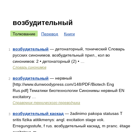
возбудительный
Толкование
Перевод
Книги
возбудительный
— детонаторный, тонический Словарь
1
русских синонимов. возбудительный прил., кол во
синонимов: 2 • детонаторный (2) • …
Словарь синонимов
возбудительный
— нервный
2
[http://www.dunwoodypress.com/148/PDF/Biotech Eng
Rus.pdf] Тематики биотехнологии Синонимы нервный EN
excitatory …
Справочник технического переводчика
возбудительный каскад
— žadinimo pakopa statusas T
3
sritis fizika atitikmenys: angl. excitation stage vok.
Erregungsstufe, f rus. возбудительный каскад, m pranc. étage