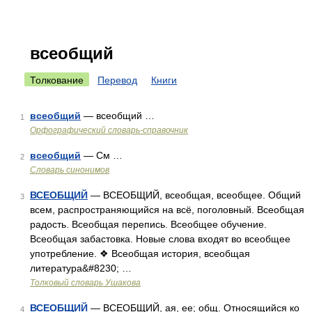
всеобщий
Толкование
Перевод
Книги
всеобщий
— всеобщий …
1
Орфографический словарь-справочник
всеобщий
— См …
2
Словарь синонимов
ВСЕОБЩИЙ
— ВСЕОБЩИЙ, всеобщая, всеобщее. Общий
3
всем, распространяющийся на всё, поголовный. Всеобщая
радость. Всеобщая перепись. Всеобщее обучение.
Всеобщая забастовка. Новые слова входят во всеобщее
употребление. ❖ Всеобщая история, всеобщая
литература&#8230; …
Толковый словарь Ушакова
ВСЕОБЩИЙ
— ВСЕОБЩИЙ, ая, ее; общ. Относящийся ко
4