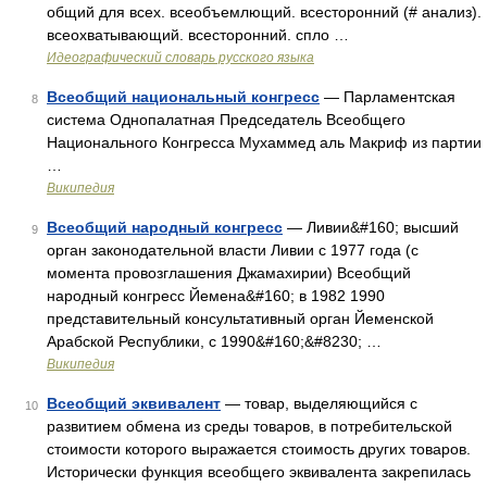
общий для всех. всеобъемлющий. всесторонний (# анализ).
всеохватывающий. всесторонний. спло …
Идеографический словарь русского языка
Всеобщий национальный конгресс
— Парламентская
8
система Однопалатная Председатель Всеобщего
Национального Конгресса Мухаммед аль Макриф из партии
…
Википедия
Всеобщий народный конгресс
— Ливии&#160; высший
9
орган законодательной власти Ливии с 1977 года (с
момента провозглашения Джамахирии) Всеобщий
народный конгресс Йемена&#160; в 1982 1990
представительный консультативный орган Йеменской
Арабской Республики, с 1990&#160;&#8230; …
Википедия
Всеобщий эквивалент
— товар, выделяющийся с
10
развитием обмена из среды товаров, в потребительской
стоимости которого выражается стоимость других товаров.
Исторически функция всеобщего эквивалента закрепилась