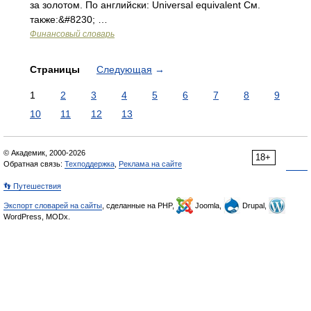
за золотом. По английски: Universal equivalent См.
также:&#8230; …
Финансовый словарь
Страницы
Следующая
→
1
2
3
4
5
6
7
8
9
10
11
12
13
© Академик, 2000-2026
18+
Обратная связь:
Техподдержка
,
Реклама на сайте
👣 Путешествия
Экспорт словарей на сайты
, сделанные на PHP,
Joomla,
Drupal,
WordPress, MODx.