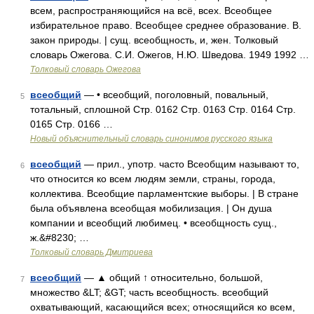
всем, распространяющийся на всё, всех. Всеобщее
избирательное право. Всеобщее среднее образование. В.
закон природы. | сущ. всеобщность, и, жен. Толковый
словарь Ожегова. С.И. Ожегов, Н.Ю. Шведова. 1949 1992 …
Толковый словарь Ожегова
всеобщий
— • всеобщий, поголовный, повальный,
5
тотальный, сплошной Стр. 0162 Стр. 0163 Стр. 0164 Стр.
0165 Стр. 0166 …
Новый объяснительный словарь синонимов русского языка
всеобщий
— прил., употр. часто Всеобщим называют то,
6
что относится ко всем людям земли, страны, города,
коллектива. Всеобщие парламентские выборы. | В стране
была объявлена всеобщая мобилизация. | Он душа
компании и всеобщий любимец. • всеобщность сущ.,
ж.&#8230; …
Толковый словарь Дмитриева
всеобщий
— ▲ общий ↑ относительно, большой,
7
множество &LT; &GT; часть всеобщность. всеобщий
охватывающий, касающийся всех; относящийся ко всем,