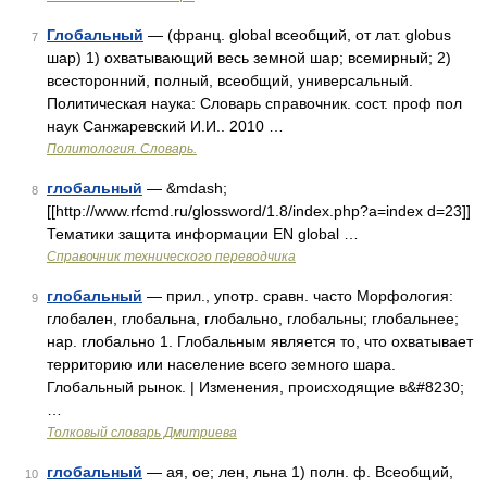
Глобальный
— (франц. global всеобщий, от лат. globus
7
шар) 1) охватывающий весь земной шар; всемирный; 2)
всесторонний, полный, всеобщий, универсальный.
Политическая наука: Словарь справочник. сост. проф пол
наук Санжаревский И.И.. 2010 …
Политология. Словарь.
глобальный
— &mdash;
8
[[http://www.rfcmd.ru/glossword/1.8/index.php?a=index d=23]]
Тематики защита информации EN global …
Справочник технического переводчика
глобальный
— прил., употр. сравн. часто Морфология:
9
глобален, глобальна, глобально, глобальны; глобальнее;
нар. глобально 1. Глобальным является то, что охватывает
территорию или население всего земного шара.
Глобальный рынок. | Изменения, происходящие в&#8230;
…
Толковый словарь Дмитриева
глобальный
— ая, ое; лен, льна 1) полн. ф. Всеобщий,
10