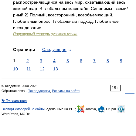
распространяющийся на весь мир, охватывающий весь
земной шар. В глобальном масштабе. Синонимы: всеми/
рный 2) Полный, всесторонний, всеобъемлющий.
Глобальный опрос. Глобальный подход. Глобальное
исследование …
Популярный словарь русского языка
Страницы
Следующая
→
1
2
3
4
5
6
7
8
9
10
11
12
13
© Академик, 2000-2026
18+
Обратная связь:
Техподдержка
,
Реклама на сайте
👣 Путешествия
Экспорт словарей на сайты
, сделанные на PHP,
Joomla,
Drupal,
WordPress, MODx.