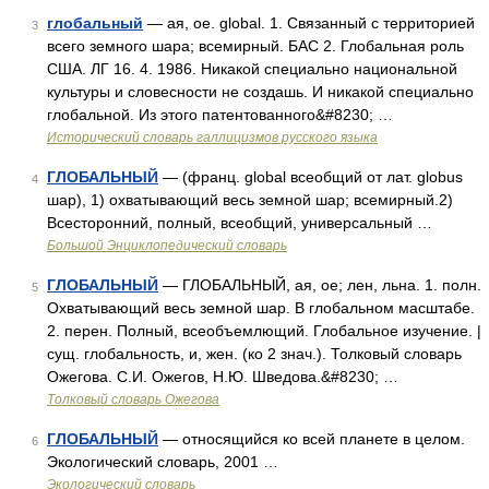
глобальный
— ая, ое. global. 1. Связанный с территорией
3
всего земного шара; всемирный. БАС 2. Глобальная роль
США. ЛГ 16. 4. 1986. Никакой специально национальной
культуры и словесности не создашь. И никакой специально
глобальной. Из этого патентованного&#8230; …
Исторический словарь галлицизмов русского языка
ГЛОБАЛЬНЫЙ
— (франц. global всеобщий от лат. globus
4
шар), 1) охватывающий весь земной шар; всемирный.2)
Всесторонний, полный, всеобщий, универсальный …
Большой Энциклопедический словарь
ГЛОБАЛЬНЫЙ
— ГЛОБАЛЬНЫЙ, ая, ое; лен, льна. 1. полн.
5
Охватывающий весь земной шар. В глобальном масштабе.
2. перен. Полный, всеобъемлющий. Глобальное изучение. |
сущ. глобальность, и, жен. (ко 2 знач.). Толковый словарь
Ожегова. С.И. Ожегов, Н.Ю. Шведова.&#8230; …
Толковый словарь Ожегова
ГЛОБАЛЬНЫЙ
— относящийся ко всей планете в целом.
6
Экологический словарь, 2001 …
Экологический словарь