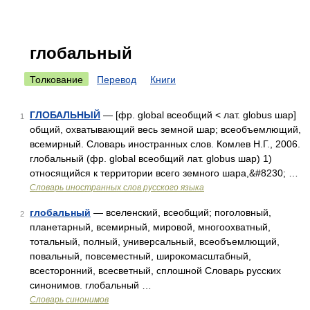
глобальный
Толкование
Перевод
Книги
ГЛОБАЛЬНЫЙ
— [фр. global всеобщий < лат. globus шар]
1
общий, охватывающий весь земной шар; всеобъемлющий,
всемирный. Словарь иностранных слов. Комлев Н.Г., 2006.
глобальный (фр. global всеобщий лат. globus шар) 1)
относящийся к территории всего земного шара,&#8230; …
Словарь иностранных слов русского языка
глобальный
— вселенский, всеобщий; поголовный,
2
планетарный, всемирный, мировой, многоохватный,
тотальный, полный, универсальный, всеобъемлющий,
повальный, повсеместный, широкомасштабный,
всесторонний, всесветный, сплошной Словарь русских
синонимов. глобальный …
Словарь синонимов