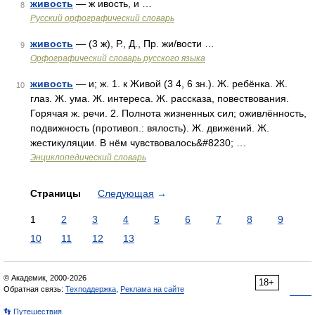
живость
— ж ивость, и …
8
Русский орфографический словарь
живость
— (3 ж), Р., Д., Пр. жи/вости …
9
Орфографический словарь русского языка
живость
— и; ж. 1. к Живой (3 4, 6 зн.). Ж. ребёнка. Ж.
10
глаз. Ж. ума. Ж. интереса. Ж. рассказа, повествования.
Горячая ж. речи. 2. Полнота жизненных сил; оживлённость,
подвижность (противоп.: вялость). Ж. движений. Ж.
жестикуляции. В нём чувствовалось&#8230; …
Энциклопедический словарь
Страницы
Следующая
→
1
2
3
4
5
6
7
8
9
10
11
12
13
© Академик, 2000-2026
18+
Обратная связь:
Техподдержка
,
Реклама на сайте
👣 Путешествия