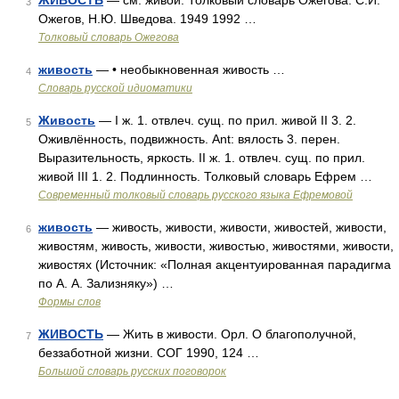
ЖИВОСТЬ
— см. живой. Толковый словарь Ожегова. С.И.
3
Ожегов, Н.Ю. Шведова. 1949 1992 …
Толковый словарь Ожегова
живость
— • необыкновенная живость …
4
Словарь русской идиоматики
Живость
— I ж. 1. отвлеч. сущ. по прил. живой II 3. 2.
5
Оживлённость, подвижность. Ant: вялость 3. перен.
Выразительность, яркость. II ж. 1. отвлеч. сущ. по прил.
живой III 1. 2. Подлинность. Толковый словарь Ефрем …
Современный толковый словарь русского языка Ефремовой
живость
— живость, живости, живости, живостей, живости,
6
живостям, живость, живости, живостью, живостями, живости,
живостях (Источник: «Полная акцентуированная парадигма
по А. А. Зализняку») …
Формы слов
ЖИВОСТЬ
— Жить в живости. Орл. О благополучной,
7
беззаботной жизни. СОГ 1990, 124 …
Большой словарь русских поговорок