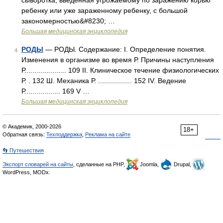
сыворотка, введенная угрожаемому по заражению корью
ребенку или уже зараженному ребенку, с большой
закономерностью&#8230; …
Большая медицинская энциклопедия
РОДЫ
— РОДЫ. Содержание: I. Определение понятия.
4
Изменения в организме во время Р. Причины наступления
Р..................... 109 II. Клиническое течение физиологических
Р. . 132 Ш. Механика Р. ................. 152 IV. Ведение
Р.................. 169 V …
Большая медицинская энциклопедия
© Академик, 2000-2026
18+
Обратная связь:
Техподдержка
,
Реклама на сайте
👣 Путешествия
Экспорт словарей на сайты
, сделанные на PHP,
Joomla,
Drupal,
WordPress, MODx.