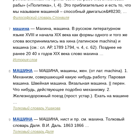
рабы» («Политика», I, 4). Это приблизительно и есть то, что
мы называем машиной – способный двигаться&#8230; …
Философский словарь Спонвиля
машина
— Махина, машина. В русском литературном
7
языке XVIII и начала XIX века как формы одного и того же
слова воспринимались ма хина (латинское machina) и
машина (см.: cл. АР, 1789 1794, ч. 4, с. 62). Позднее не
ранее 20 40 х годов XIX века слово махина …
История слов
МАШИНА
— МАШИНА, машины, жен. (от лат. machina). 1.
8
Механизм, совершающий какую нибудь работу. Паровая
машина. Швейная машина. Вязальная машина. || перен.
Что нибудь, действующее подобно механизму. 2.
Железнодорожный поезд (прост. устар.). Ехать на машине
…
Толковый словарь Ушакова
МАШИНА
— МАШИНА, нист и пр. см. махина. Толковый
9
словарь Даля. В.И. Даль. 1863 1866 …
Толковый словарь Даля