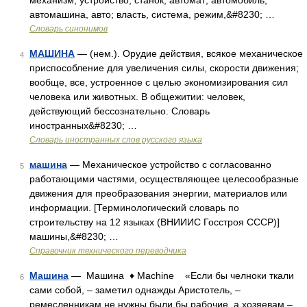
механизм, устройство, станок, автомат; автомобиль,
автомашина, авто; власть, система, режим,&#8230; …
Словарь синонимов
МАШИНА
— (нем.). Орудие действия, всякое механическое
4
приспособление для увеличения силы, скорости движения;
вообще, все, устроенное с целью экономизирования сил
человека или животных. В общежитии: человек,
действующий бессознательно. Словарь
иностранных&#8230; …
Словарь иностранных слов русского языка
машина
— Механическое устройство с согласованно
5
работающими частями, осуществляющее целесообразные
движения для преобразования энергии, материалов или
информации. [Терминологический словарь по
строительству на 12 языках (ВНИИИС Госстроя СССР)]
машины,&#8230; …
Справочник технического переводчика
Машина
— Машина ♦ Machine «Если бы челноки ткали
6
сами собой, – заметил однажды Аристотель, –
ремесленникам не нужны были бы рабочие, а хозяевам –