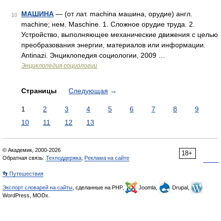
МАШИНА
— (от лат. machina машина, орудие) англ.
10
machine; нем. Maschine. 1. Сложное орудие труда. 2.
Устройство, выполняющее механические движения с целью
преобразования энергии, материалов или информации.
Antinazi. Энциклопедия социологии, 2009 …
Энциклопедия социологии
Страницы
Следующая
→
1
2
3
4
5
6
7
8
9
10
11
12
13
© Академик, 2000-2026
18+
Обратная связь:
Техподдержка
,
Реклама на сайте
👣 Путешествия
Экспорт словарей на сайты
, сделанные на PHP,
Joomla,
Drupal,
WordPress, MODx.