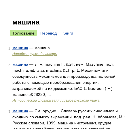
машина
Толкование
Перевод
Книги
машина
— машина …
1
Нанайско-русский словарь
машина
— ы, ж. machine f., &GT; нем. Maschine, пол.
2
machina. &LT;лат. machina &LT;гр. 1. Механизм или
совокупность механизмов для производства полезной
работы с помощью преобразования энергии,
затрачиваемой на их движение. БАС 1. Бастион ( F )
машиною&#8230; …
Исторический словарь галлицизмов русского языка
машина
— См. орудие... Словарь русских синонимов и
3
сходных по смыслу выражений. под. ред. Н. Абрамова, М.:
Русские словари, 1999. машина инструмент, орудие,