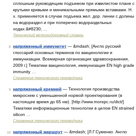
сплошным руководящим подъемом при извилистом плане с
крутыми кривыми и минимальными прямыми вставками. Н.
х. применяется в случае подъема жел. дор. линии с долины
на водораздел и при поперечно водораздельных
ходах.&#8230; …
Технический железнодорожный словарь
напряженный иммунитет
— &mdash; [Англо русский
8
глоссарий основных терминов по вакцинологии и
иммунизации. Всемирная организация здравоохранения,
2009 г.] Тематики вакцинология, иммунизация EN high grade
immunity …
Справочник технического переводчика
напряженный кремний
— Технология производства
9
микросхем с уменьшенной нормой проектирования (в
настоящее время до 65 нм). [http://www.morepc.ru/dict/]
Тематики информационные технологии в целом EN strained
silicon …
Справочник технического переводчика
напряженный маршрут
— &mdash; [Л.Г.Суменко. Англо
10