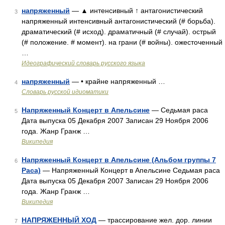
напряженный
— ▲ интенсивный ↑ антагонистический
3
напряженный интенсивный антагонистический (# борьба).
драматический (# исход). драматичный (# случай). острый
(# положение. # момент). на грани (# войны). ожесточенный
…
Идеографический словарь русского языка
напряженный
— • крайне напряженный …
4
Словарь русской идиоматики
Напряженный Концерт в Апельсине
— Седьмая раса
5
Дата выпуска 05 Декабря 2007 Записан 29 Ноября 2006
года. Жанр Гранж …
Википедия
Напряженный Концерт в Апельсине (Альбом группы 7
6
Раса)
— Напряженный Концерт в Апельсине Седьмая раса
Дата выпуска 05 Декабря 2007 Записан 29 Ноября 2006
года. Жанр Гранж …
Википедия
НАПРЯЖЕННЫЙ ХОД
— трассирование жел. дор. линии
7