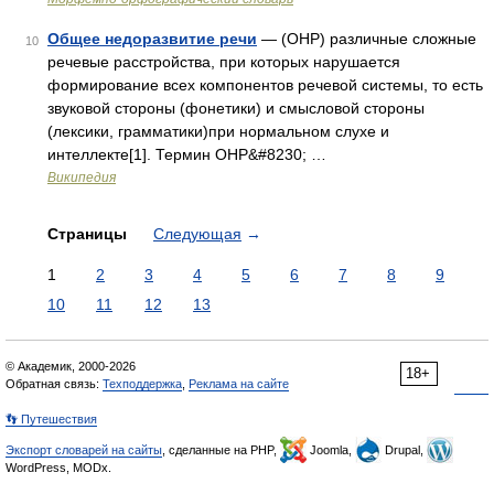
Общее недоразвитие речи
— (ОНР) различные сложные
10
речевые расстройства, при которых нарушается
формирование всех компонентов речевой системы, то есть
звуковой стороны (фонетики) и смысловой стороны
(лексики, грамматики)при нормальном слухе и
интеллекте[1]. Термин ОНР&#8230; …
Википедия
Страницы
Следующая
→
1
2
3
4
5
6
7
8
9
10
11
12
13
© Академик, 2000-2026
18+
Обратная связь:
Техподдержка
,
Реклама на сайте
👣 Путешествия
Экспорт словарей на сайты
, сделанные на PHP,
Joomla,
Drupal,
WordPress, MODx.