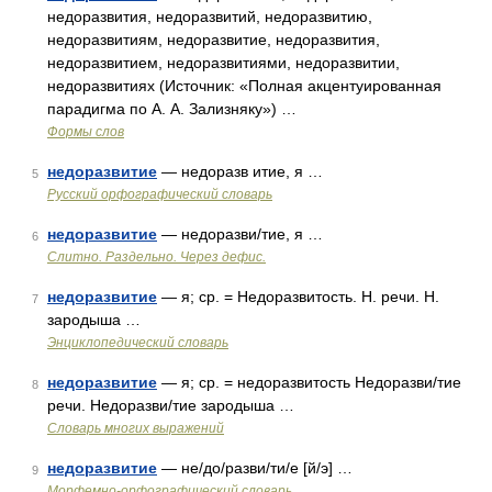
недоразвития, недоразвитий, недоразвитию,
недоразвитиям, недоразвитие, недоразвития,
недоразвитием, недоразвитиями, недоразвитии,
недоразвитиях (Источник: «Полная акцентуированная
парадигма по А. А. Зализняку») …
Формы слов
недоразвитие
— недоразв итие, я …
5
Русский орфографический словарь
недоразвитие
— недоразви/тие, я …
6
Слитно. Раздельно. Через дефис.
недоразвитие
— я; ср. = Недоразвитость. Н. речи. Н.
7
зародыша …
Энциклопедический словарь
недоразвитие
— я; ср. = недоразвитость Недоразви/тие
8
речи. Недоразви/тие зародыша …
Словарь многих выражений
недоразвитие
— не/до/разви/ти/е [й/э] …
9
Морфемно-орфографический словарь