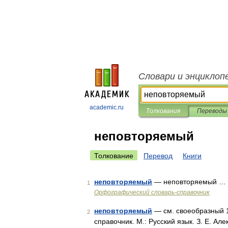
Словари и энциклоп
academic.ru
Толкования
Переводы
неповторяемый
Толкование
Перевод
Книги
неповторяемый
— неповторяемый …
1
Орфографический словарь-справочник
неповторяемый
— см. своеобразный 1
2
справочник. М.: Русский язык. З. Е. Ал