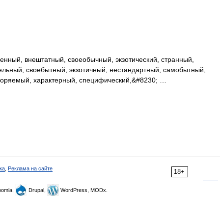
…
нный, внештатный, своеобычный, экзотический, странный,
тельный, своебытный, экзотичный, нестандартный, самобытный,
вторяемый, характерный, специфический,&#8230; …
ка
,
Реклама на сайте
18+
omla,
Drupal,
WordPress, MODx.