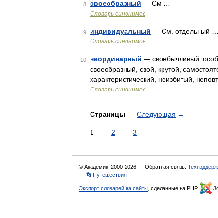
своеобразный
— См …
8
Словарь синонимов
индивидуальный
— См. отдельный 
9
Словарь синонимов
неординарный
— своебычливый, особе
10
своеобразный, свой, крутой, самостоя
характеристический, неизбитый, непо
Словарь синонимов
Страницы
Следующая
→
1
2
3
© Академик, 2000-2026
Обратная связь:
Техподдерж
👣 Путешествия
Экспорт словарей на сайты
, сделанные на PHP,
Jo