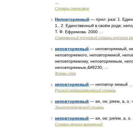
…
Словарь синонимов
Неповторяемый
— прил. разг. 1. Еди
3
1.. 2. Единственный в своём роде; не
Т. Ф. Ефремова. 2000 …
Современный толковый словарь русского я
неповторяемый
— неповторяемый, не
4
неповторяемого, неповторяемой, непо
неповторяемому, неповторяемым, неп
неповторяемые,&#8230; …
Формы слов
неповторяемый
— неповтор яемый …
5
Русский орфографический словарь
неповторяемый
— ая, ое; ряем, а, о
6
Энциклопедический словарь
неповторяемый
— ая, ое; ря/ем, а, о
7
Словарь многих выражений