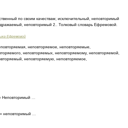
нственный по своим качествам; исключительный, неповторимый
подражаемый, неповторимый 2.. Толковый словарь Ефремовой.
зыка Ефремовой
повторяемая, неповторяемое, неповторяемые,
вторяемого, неповторяемых, неповторяемому, неповторяемой,
овторяемый, неповторяемую, неповторяемое,
. = Неповторимый …
. = неповторимый …