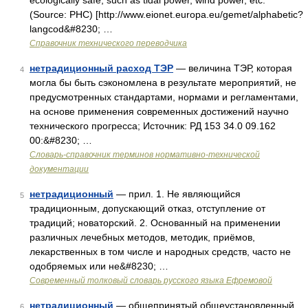
ecologically safe, such as tidal power, wind power, etc.
(Source: PHC) [http://www.eionet.europa.eu/gemet/alphabetic?
langcod&#8230; …
Справочник технического переводчика
нетрадиционный расход ТЭР
— величина ТЭР, которая
4
могла бы быть сэкономлена в результате мероприятий, не
предусмотренных стандартами, нормами и регламентами,
на основе применения современных достижений научно
технического прогресса; Источник: РД 153 34.0 09.162
00:&#8230; …
Словарь-справочник терминов нормативно-технической
документации
нетрадиционный
— прил. 1. Не являющийся
5
традиционным, допускающий отказ, отступление от
традиций; новаторский. 2. Основанный на применении
различных лечебных методов, методик, приёмов,
лекарственных в том числе и народных средств, часто не
одобряемых или не&#8230; …
Современный толковый словарь русского языка Ефремовой
нетрадиционный
— общепринятый общеустановленный
6