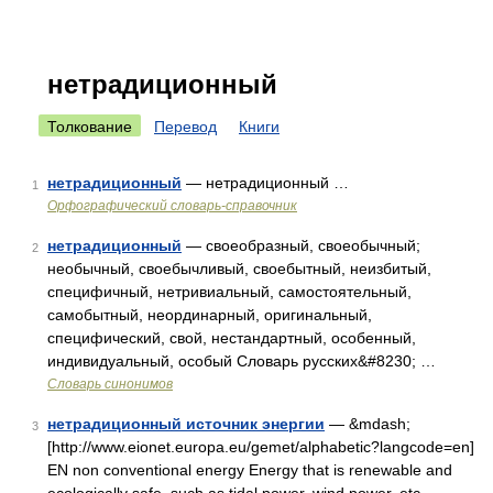
нетрадиционный
Толкование
Перевод
Книги
нетрадиционный
— нетрадиционный …
1
Орфографический словарь-справочник
нетрадиционный
— своеобразный, своеобычный;
2
необычный, своебычливый, своебытный, неизбитый,
специфичный, нетривиальный, самостоятельный,
самобытный, неординарный, оригинальный,
специфический, свой, нестандартный, особенный,
индивидуальный, особый Словарь русских&#8230; …
Словарь синонимов
нетрадиционный источник энергии
— &mdash;
3
[http://www.eionet.europa.eu/gemet/alphabetic?langcode=en]
EN non conventional energy Energy that is renewable and