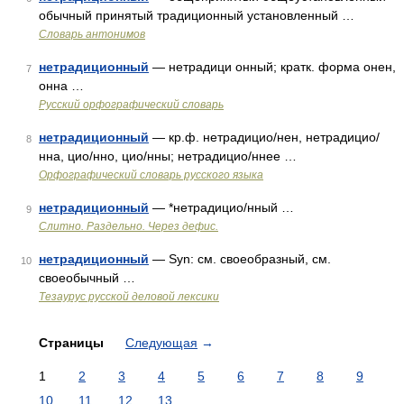
обычный принятый традиционный установленный …
Словарь антонимов
нетрадиционный
— нетрадици онный; кратк. форма онен,
7
онна …
Русский орфографический словарь
нетрадиционный
— кр.ф. нетрадицио/нен, нетрадицио/
8
нна, цио/нно, цио/нны; нетрадицио/ннее …
Орфографический словарь русского языка
нетрадиционный
— *нетрадицио/нный …
9
Слитно. Раздельно. Через дефис.
нетрадиционный
— Syn: см. своеобразный, см.
10
своеобычный …
Тезаурус русской деловой лексики
Страницы
Следующая
→
1
2
3
4
5
6
7
8
9
10
11
12
13