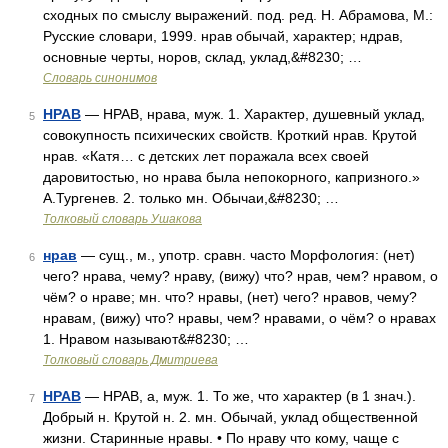
сходных по смыслу выражений. под. ред. Н. Абрамова, М.:
Русские словари, 1999. нрав обычай, характер; ндрав,
основные черты, норов, склад, уклад,&#8230; …
Словарь синонимов
НРАВ
— НРАВ, нрава, муж. 1. Характер, душевный уклад,
5
совокупность психических свойств. Кроткий нрав. Крутой
нрав. «Катя… с детских лет поражала всех своей
даровитостью, но нрава была непокорного, капризного.»
А.Тургенев. 2. только мн. Обычаи,&#8230; …
Толковый словарь Ушакова
нрав
— сущ., м., употр. сравн. часто Морфология: (нет)
6
чего? нрава, чему? нраву, (вижу) что? нрав, чем? нравом, о
чём? о нраве; мн. что? нравы, (нет) чего? нравов, чему?
нравам, (вижу) что? нравы, чем? нравами, о чём? о нравах
1. Нравом называют&#8230; …
Толковый словарь Дмитриева
НРАВ
— НРАВ, а, муж. 1. То же, что характер (в 1 знач.).
7
Добрый н. Крутой н. 2. мн. Обычай, уклад общественной
жизни. Старинные нравы. • По нраву что кому, чаще с