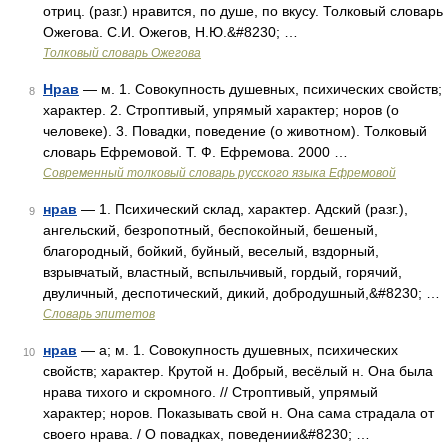
отриц. (разг.) нравится, по душе, по вкусу. Толковый словарь
Ожегова. С.И. Ожегов, Н.Ю.&#8230; …
Толковый словарь Ожегова
Нрав
— м. 1. Совокупность душевных, психических свойств;
8
характер. 2. Строптивый, упрямый характер; норов (о
человеке). 3. Повадки, поведение (о животном). Толковый
словарь Ефремовой. Т. Ф. Ефремова. 2000 …
Современный толковый словарь русского языка Ефремовой
нрав
— 1. Психический склад, характер. Адский (разг.),
9
ангельский, безропотный, беспокойный, бешеный,
благородный, бойкий, буйный, веселый, вздорный,
взрывчатый, властный, вспыльчивый, гордый, горячий,
двуличный, деспотический, дикий, добродушный,&#8230; …
Словарь эпитетов
нрав
— а; м. 1. Совокупность душевных, психических
10
свойств; характер. Крутой н. Добрый, весёлый н. Она была
нрава тихого и скромного. // Строптивый, упрямый
характер; норов. Показывать свой н. Она сама страдала от
своего нрава. / О повадках, поведении&#8230; …