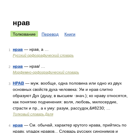
нрав
Толкование
Перевод
Книги
нрав
— нрав, а …
1
Русский орфографический словарь
нрав
— нрав/ …
2
Морфемно-орфографический словарь
НРАВ
— муж. вообще, одна половина или одно из двух
3
основных свойств духа человека: Ум и нрав слитно
образуют Дух (душу, в высшем ·знач.); ко нраву относятся,
как понятию подчинения: воля, любовь, милосердие,
страсти и пр., а к уму: разум, рассудок,&#8230; …
Толковый словарь Даля
нрав
— См. обычай, характер крутого нрава, прийтись по
4
нраву, упадок нравов... Словарь русских синонимов и