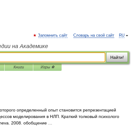
Запомнить сайт
Словарь на свой сайт
RU
едии на Академике
Найти!
Книги
Игры ⚽
оторого определенный опыт становится репрезентацией
оцессов моделирования в НЛП. Краткий толковый психолого
sheva. 2008. обобщение …