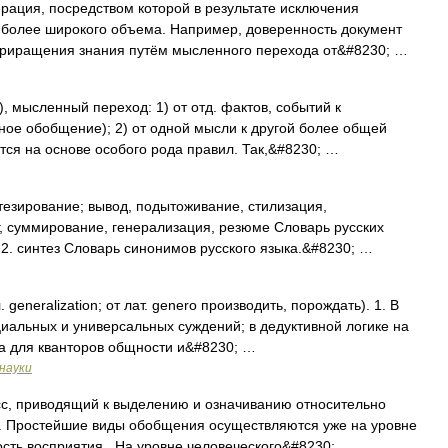
рация, посредством которой в результате исключения
е более широкого объема. Например, доверенность документ
приращения знания путём мысленного перехода от&#8230; …
 мысленный переход: 1) от отд. фактов, событий к
ное обобщение); 2) от одной мысли к другой более общей
тся на основе особого рода правил. Так,&#8230; …
тезирование; вывод, подытоживание, стилизация,
, суммирование, генерализация, резюме Словарь русских
 2. синтез Словарь синонимов русского языка.&#8230; …
alization; от лат. genero производить, порождать). 1. В
иальных и универсальных суждений; в дедуктивной логике на
а для кванторов общности и&#8230; …
науки
с, приводящий к выделению и означиванию относительно
. Простейшие виды обобщения осуществляются уже на уровне
ость восприятия . На уровне человеческого&#8230; …