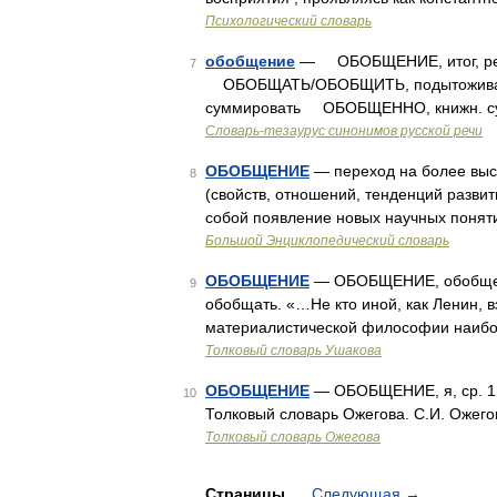
Психологический словарь
обобщение
— ОБОБЩЕНИЕ, итог, ре
7
ОБОБЩАТЬ/ОБОБЩИТЬ, подытоживать/ п
суммировать ОБОБЩЕННО, книжн. с
Словарь-тезаурус синонимов русской речи
ОБОБЩЕНИЕ
— переход на более выс
8
(свойств, отношений, тенденций развит
собой появление новых научных поняти
Большой Энциклопедический словарь
ОБОБЩЕНИЕ
— ОБОБЩЕНИЕ, обобщения,
9
обобщать. «…Не кто иной, как Ленин, 
материалистической философии наиболе
Толковый словарь Ушакова
ОБОБЩЕНИЕ
— ОБОБЩЕНИЕ, я, ср. 1.
10
Толковый словарь Ожегова. С.И. Ожего
Толковый словарь Ожегова
Страницы
Следующая
→