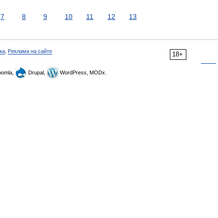
7
8
9
10
11
12
13
ка
,
Реклама на сайте
18+
omla,
Drupal,
WordPress, MODx.