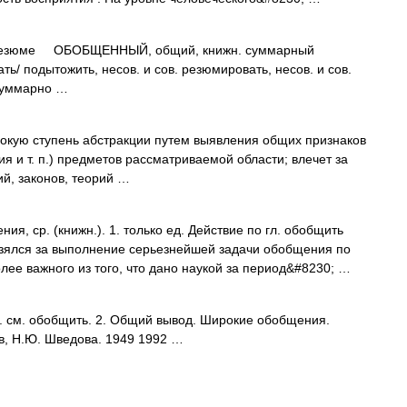
зюме ОБОБЩЕННЫЙ, общий, книжн. суммарный
одытожить, несов. и сов. резюмировать, несов. и сов.
уммарно …
окую ступень абстракции путем выявления общих признаков
ия и т. п.) предметов рассматриваемой области; влечет за
й, законов, теорий …
 ср. (книжн.). 1. только ед. Действие по гл. обобщить
взялся за выполнение серьезнейшей задачи обобщения по
е важного из того, что дано наукой за период&#8230; …
 см. обобщить. 2. Общий вывод. Широкие обобщения.
в, Н.Ю. Шведова. 1949 1992 …