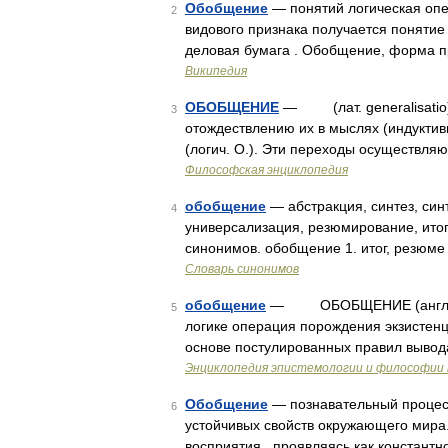
Обобщение
— понятий логическая опе
2
видового признака получается поняти
деловая бумага . Обобщение, форма 
Википедия
ОБОБЩЕНИЕ
— (лат. generalisatio),
3
отождествлению их в мыслях (индуктив
(логич. О.). Эти переходы осуществляю
Философская энциклопедия
обобщение
— абстракция, синтез, син
4
универсализация, резюмирование, итог
синонимов. обобщение 1. итог, резюме
Словарь синонимов
обобщение
— ОБОБЩЕНИЕ (англ. gener
5
логике операция порождения экзистенц
основе постулированных правил вывод
Энциклопедия эпистемологии и философии 
Обобщение
— познавательный процес
6
устойчивых свойств окружающего мира
восприятия , проявляясь как константн