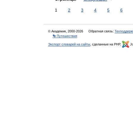
1
2
3
4
5
6
© Академик, 2000-2026
Обратная связь:
Техподдерж
👣 Путешествия
Экспорт словарей на сайты
, сделанные на PHP,
Jo