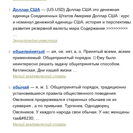
Доллар США
— (US USD) Доллар США это денежная
7
единица Соединенных Штатов Америки Доллар США : курс
и номинал денежной единицы США, история и перспективы
развития резервной валюты мира Содержание >>>>>>>>>
…
Энциклопедия инвестора
общепри́нятый
— ая, ое; нят, а, о. Принятый всеми, всеми
8
применяемый. Общепринятый порядок. □ Ему было
неинтересно решать задачу общепринятым способом.
Кетлинская, Дни нашей жизни …
Малый академический словарь
обы́чай
— я, м. 1. Общепринятый порядок, традиционно
9
установившиеся правила общественного поведения.
Овсяников придерживался старинных обычаев не из
суеверия , а по привычке. Тургенев, Однодворец
Овсяников. У каждого народа свои обычаи. У нас женщины
так&#8230; …
Малый академический словарь