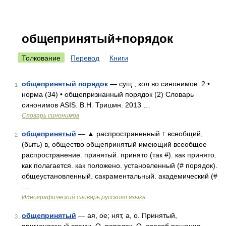
общепринятый+порядок
Толкование
Перевод
Книги
общепринятый порядок
— сущ., кол во синонимов: 2 •
1
норма (34) • общепризнанный порядок (2) Словарь
синонимов ASIS. В.Н. Тришин. 2013 …
Словарь синонимов
общепринятый
— ▲ распространенный ↑ всеобщий,
2
(быть) в, общество общепринятый имеющий всеобщее
распространение. принятый. принято (так #). как принято.
как полагается. как положено. установленный (# порядок).
общеустановленный. сакраментальный. академический (#
…
Идеографический словарь русского языка
общепринятый
— ая, ое; нят, а, о. Принятый,
3