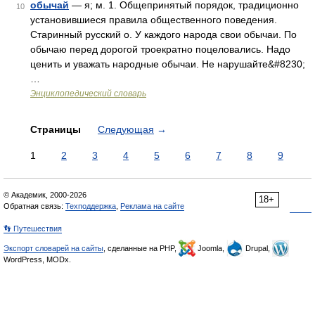
обычай
— я; м. 1. Общепринятый порядок, традиционно
10
установившиеся правила общественного поведения.
Старинный русский о. У каждого народа свои обычаи. По
обычаю перед дорогой троекратно поцеловались. Надо
ценить и уважать народные обычаи. Не нарушайте&#8230;
…
Энциклопедический словарь
Страницы
Следующая
→
1
2
3
4
5
6
7
8
9
© Академик, 2000-2026
18+
Обратная связь:
Техподдержка
,
Реклама на сайте
👣 Путешествия
Экспорт словарей на сайты
, сделанные на PHP,
Joomla,
Drupal,
WordPress, MODx.