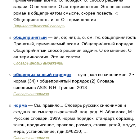
применяемый всеми. О. порядок. О. способ решения
задачи. О ое мнение. О ая терминология. Это не совсем
роман в общепринятом смысле, скорее повесть. ◁
Общепринятость, и; ж. О. терминологии …
Энциклопедический словарь
общепринятый
— ая, ое; нят, а, о. см. тж. общепринятость
4
Принятый, применяемый всеми. Общепри/нятый порядок.
Общепри/нятый способ решения задачи. О ое мнение. О
ая терминология. Это не совсем …
Словарь многих выражений
общепризнанный порядок
— сущ., кол во синонимов: 2 •
5
норма (34) • общепринятый порядок (2) Словарь
синонимов ASIS. В.Н. Тришин. 2013 …
Словарь синонимов
норма
— См. правило... Словарь русских синонимов и
6
сходных по смыслу выражений. под. ред. Н. Абрамова, М.:
Русские словари, 1999. норма порядок, стандарт, образец,
закон, предписание, правило, размер, ставка; устой, модус,
мера, установление, пдн,&#8230; …
Словарь синонимов