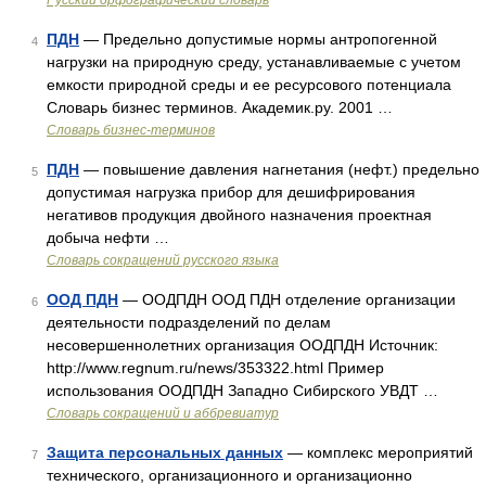
Русский орфографический словарь
ПДН
— Предельно допустимые нормы антропогенной
4
нагрузки на природную среду, устанавливаемые с учетом
емкости природной среды и ее ресурсового потенциала
Словарь бизнес терминов. Академик.ру. 2001 …
Словарь бизнес-терминов
ПДН
— повышение давления нагнетания (нефт.) предельно
5
допустимая нагрузка прибор для дешифрирования
негативов продукция двойного назначения проектная
добыча нефти …
Словарь сокращений русского языка
ООД ПДН
— ООДПДН ООД ПДН отделение организации
6
деятельности подразделений по делам
несовершеннолетних организация ООДПДН Источник:
http://www.regnum.ru/news/353322.html Пример
использования ООДПДН Западно Сибирского УВДТ …
Словарь сокращений и аббревиатур
Защита персональных данных
— комплекс мероприятий
7
технического, организационного и организационно