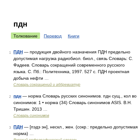
пдн
Толкование
Перевод
Книги
ПДН
— продукция двойного назначения ПДН предельно
1
допустимая нагрузка радиобиол. биол., связь Словарь: С.
Фадеев. Словарь сокращений современного русского
языка. С. Пб.: Политехника, 1997. 527 с. ПДН проектная
добыча нефти …
Словарь сокращений и аббревиатур
пдн
— норма Словарь русских синонимов. пдн сущ., кол во
2
синонимов: 1 • норма (34) Словарь синонимов ASIS. В.Н.
Тришин. 2013 …
Словарь синонимов
ПДН
— [пэдэ эн], нескл., жен. (сокр.: предельно допустимая
3
норма) …