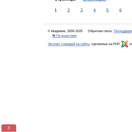
1
2
3
4
5
6
© Академик, 2000-2026
Обратная связь:
Техподдерж
👣 Путешествия
Экспорт словарей на сайты
, сделанные на PHP,
Jo
3