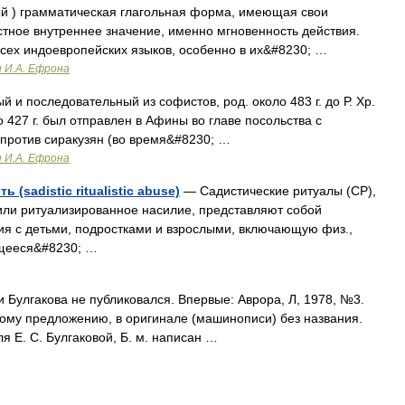
ый ) грамматическая глагольная форма, имеющая свои
тное внутреннее значение, именно мгновенность действия.
сех индоевропейских языков, особенно в их&#8230; …
и И.А. Ефрона
 и последовательный из софистов, род. около 483 г. до Р. Хр.
 427 г. был отправлен в Афины во главе посольства с
против сиракузян (во время&#8230; …
и И.А. Ефрона
(sadistic ritualistic abuse)
— Садистические ритуалы (СР),
 или ритуализированное насилие, представляют собой
я с детьми, подростками и взрослыми, включающую физ.,
ющееся&#8230; …
лгакова не публиковался. Впервые: Аврора, Л, 1978, №3.
ому предложению, в оригинале (машинописи) без названия.
я Е. С. Булгаковой, Б. м. написан …