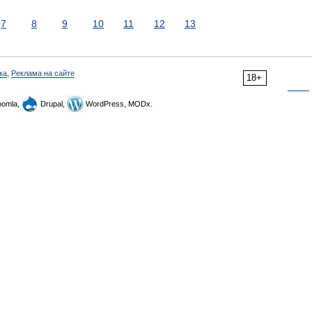
7
8
9
10
11
12
13
ка
,
Реклама на сайте
18+
omla,
Drupal,
WordPress, MODx.