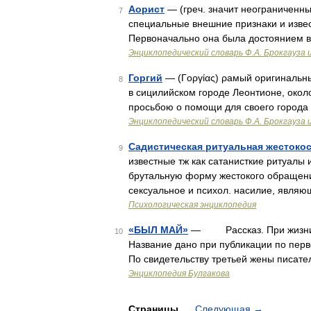
Аорист
— (греч. значит неограниченн
7
специальные внешние признаки и извес
Первоначально она была достоянием в
Энциклопедический словарь Ф.А. Брокгауза 
Горгий
— (Γοργίας) ρамый оригинальный
8
в сицилийском городе Леонтионе, около
просьбою о помощи для своего города 
Энциклопедический словарь Ф.А. Брокгауза 
Садистическая ритуальная жестокость 
9
известные тж как сатанисткие ритуалы
брутальную форму жестокого обращени
сексуальное и психол. насилие, явля
Психологическая энциклопедия
«БЫЛ МАЙ»
— Рассказ. При жизни Бу
10
Название дано при публикации по перв
По свидетельству третьей жены писател
Энциклопедия Булгакова
Страницы
Следующая
→