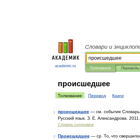
Словари и энциклоп
academic.ru
Толкования
Переводы
происшедшее
Толкование
Перевод
Книги
происшедшее
— см. событие Словарь 
1
Русский язык. З. Е. Александрова. 201
Словарь синонимов
Происшедшее
— ср. То, что свершило
2