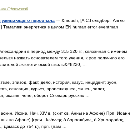
зыка Ефремовой
служивающего персонала
— &mdash; [А.С.Гольдберг. Англо
г.] Тематики энергетика в целом EN human error eventman
лександрии в период между 315 320 гг., связанная с именем
нельзя назвать основателем того учения, к рое получило его
тавителей экзегетической школы&#8230; …
ие, эпизод, факт, дело, история, казус, инцидент; зуон,
епэ, сенсация, курьез, происшедшее, экшен, залет,
я, оказия, чепе, оборот Словарь русских …
кин. Икона. Нач. XIV в. (скит св. Анны на Афоне) Прп. Иоанн
 Анны на Афоне) [греч. ᾿Ιωάννης ὁ Δαμασκήνος, ὁ Χρυσορρόας,
., Дамаск до 754 г.), прп. (пам …