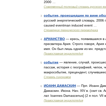
2000 …
Современный толковый словарь русского я
событие, происшедшее по вине об
3
русский энергетический словарь. 2006 
caused eventman induced event …
Справочник технического переводчика
АРИАНСТВО
— ересь, появившаяся в А
4
пресвитера Ария. Строго говоря, Ария 
имя. Он был лишь одним из мн. предс
Православная энциклопедия
событие
— явление, случай, происшеств
5
пассаж, история с географией, чепок, ч
макрособытие, прецендент, случившеес
Словарь синонимов
ИОАНН ДАМАСКИН
— Прп. Иоанн Дамас
6
Дамаскин. Икона. Нач. XIV в. (скит св.
лат. Ioannes Damascenus] (2 я пол. VII в
Православная энциклопедия