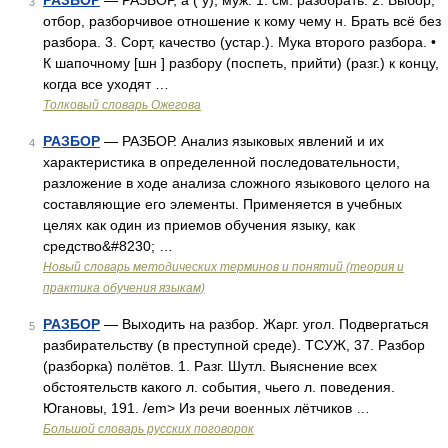
РАЗБОР
— РАЗБОР, а ( у), муж. 1. см. разобрать. 2. Выбор,
3
отбор, разборчивое отношение к кому чему н. Брать всё без
разбора. 3. Сорт, качество (устар.). Мука второго разбора. •
К шапочному [шн ] разбору (поспеть, прийти) (разг.) к концу,
когда все уходят …
Толковый словарь Ожегова
РАЗБОР
— РАЗБОР. Анализ языковых явлений и их
4
характеристика в определенной последовательности,
разложение в ходе анализа сложного языкового целого на
составляющие его элементы. Применяется в учебных
целях как один из приемов обучения языку, как
средство&#8230; …
Новый словарь методических терминов и понятий (теория и
практика обучения языкам)
РАЗБОР
— Выходить на разбор. Жарг. угол. Подвергаться
5
разбирательству (в преступной среде). ТСУЖ, 37. Разбор
(разборка) полётов. 1. Разг. Шутл. Выяснение всех
обстоятельств какого л. события, чьего л. поведения.
Югановы, 191. /em> Из речи военных лётчиков …
Большой словарь русских поговорок