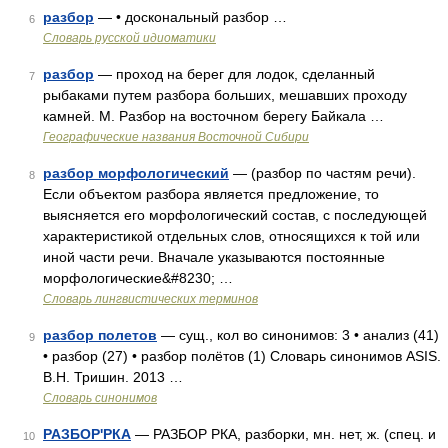
разбор
— • доскональный разбор …
6
Словарь русской идиоматики
разбор
— проход на берег для лодок, сделанный
7
рыбаками путем разбора больших, мешавших проходу
камней. М. Разбор на восточном берегу Байкала …
Географические названия Восточной Сибири
разбор морфологический
— (разбор по частям речи).
8
Если объектом разбора является предложение, то
выясняется его морфологический состав, с последующей
характеристикой отдельных слов, относящихся к той или
иной части речи. Вначале указываются постоянные
морфологические&#8230; …
Словарь лингвистических терминов
разбор полетов
— сущ., кол во синонимов: 3 • анализ (41)
9
• разбор (27) • разбор полётов (1) Словарь синонимов ASIS.
В.Н. Тришин. 2013 …
Словарь синонимов
РАЗБОР'РКА
— РАЗБОР РКА, разборки, мн. нет, ж. (спец. и
10