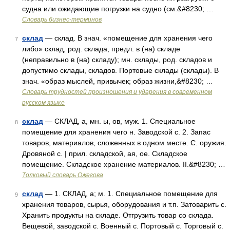
судна или ожидающие погрузки на судно (cм.&#8230; …
Словарь бизнес-терминов
склад
— склад. В знач. «помещение для хранения чего
7
либо» склад, род. склада, предл. в (на) складе
(неправильно в (на) складу); мн. склады, род. складов и
допустимо склады, складов. Портовые склады (склады). В
знач. «образ мыслей, привычек; образ жизни,&#8230; …
Словарь трудностей произношения и ударения в современном
русском языке
склад
— СКЛАД, а, мн. ы, ов, муж. 1. Специальное
8
помещение для хранения чего н. Заводской с. 2. Запас
товаров, материалов, сложенных в одном месте. С. оружия.
Дровяной с. | прил. складской, ая, ое. Складское
помещение. Складское хранение материалов. II.&#8230; …
Толковый словарь Ожегова
склад
— 1. СКЛАД, а; м. 1. Специальное помещение для
9
хранения товаров, сырья, оборудования и т.п. Затоварить с.
Хранить продукты на складе. Отгрузить товар со склада.
Вещевой, заводской с. Военный с. Портовый с. Торговый с.