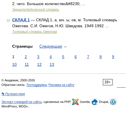
2. чего. Большое количество&#8230; …
Энциклопедический словарь
СКЛАД 1
— СКЛАД 1, а, мн. ы, ов, м. Толковый словарь
10
Ожегова. С.И. Ожегов, Н.Ю. Шведова. 1949 1992 …
Толковый словарь Ожегова
Страницы
Следующая
→
1
2
3
4
5
6
7
8
9
10
11
12
13
© Академик, 2000-2026
18+
Обратная связь:
Техподдержка
,
Реклама на сайте
👣 Путешествия
Экспорт словарей на сайты
, сделанные на PHP,
Joomla,
Drupal,
WordPress, MODx.