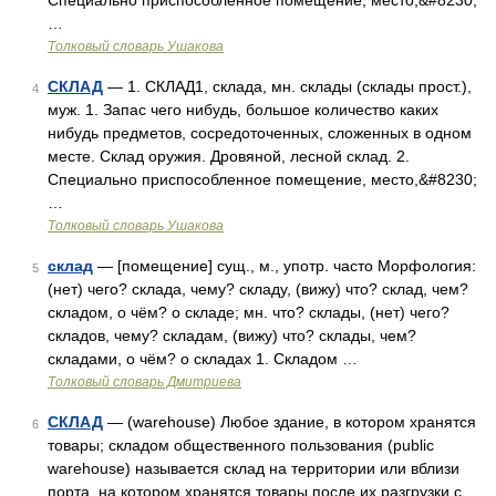
Специально приспособленное помещение, место,&#8230;
…
Толковый словарь Ушакова
СКЛАД
— 1. СКЛАД1, склада, мн. склады (склады прост.),
4
муж. 1. Запас чего нибудь, большое количество каких
нибудь предметов, сосредоточенных, сложенных в одном
месте. Склад оружия. Дровяной, лесной склад. 2.
Специально приспособленное помещение, место,&#8230;
…
Толковый словарь Ушакова
склад
— [помещение] сущ., м., употр. часто Морфология:
5
(нет) чего? склада, чему? складу, (вижу) что? склад, чем?
складом, о чём? о складе; мн. что? склады, (нет) чего?
складов, чему? складам, (вижу) что? склады, чем?
складами, о чём? о складах 1. Складом …
Толковый словарь Дмитриева
СКЛАД
— (warehouse) Любое здание, в котором хранятся
6
товары; складом общественного пользования (public
warehouse) называется склад на территории или вблизи
порта, на котором хранятся товары после их разгрузки с