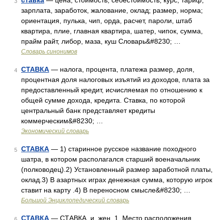
ставка
— цена, стоимость, себестоимость, курс, тариф;
3
зарплата, заработок, жалование, оклад; размер, норма;
ориентация, пулька, чип, орда, расчет, пароли, штаб
квартира, плие, главная квартира, шатер, чипок, сумма,
прайм райт, либор, маза, куш Словарь&#8230; …
Словарь синонимов
СТАВКА
— налога, процента, платежа размер, доля,
4
процентная доля налоговых изъятий из доходов, плата за
предоставленный кредит, исчисляемая по отношению к
общей сумме дохода, кредита. Ставка, по которой
центральный банк представляет кредиты
коммерческим&#8230; …
Экономический словарь
СТАВКА
— 1) старинное русское название походного
5
шатра, в котором располагался старший военачальник
(полководец).2) Установленный размер заработной платы,
оклад.3) В азартных играх денежная сумма, которую игрок
ставит на карту .4) В переносном смысле&#8230; …
Большой Энциклопедический словарь
СТАВКА
— СТАВКА, и, жен. 1. Место расположения
6