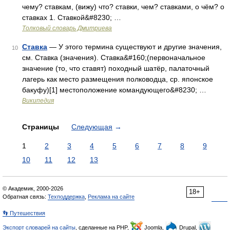
чему? ставкам, (вижу) что? ставки, чем? ставками, о чём? о
ставках 1. Ставкой&#8230; …
Толковый словарь Дмитриева
Ставка
— У этого термина существуют и другие значения,
10
см. Ставка (значения). Ставка&#160;(первоначальное
значение (то, что ставят) походный шатёр, палаточный
лагерь как место размещения полководца, ср. японское
бакуфу)[1] местоположение командующего&#8230; …
Википедия
Страницы
Следующая
→
1
2
3
4
5
6
7
8
9
10
11
12
13
© Академик, 2000-2026
18+
Обратная связь:
Техподдержка
,
Реклама на сайте
👣 Путешествия
Экспорт словарей на сайты
, сделанные на PHP,
Joomla,
Drupal,