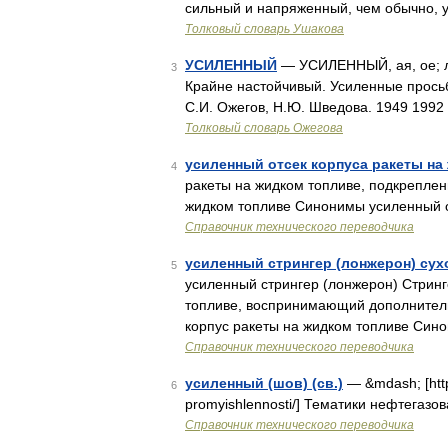
сильный и напряженный, чем обычно,
Толковый словарь Ушакова
УСИЛЕННЫЙ
— УСИЛЕННЫЙ, ая, ое; ле
3
Крайне настойчивый. Усиленные просьбы
С.И. Ожегов, Н.Ю. Шведова. 1949 1992
Толковый словарь Ожегова
усиленный отсек корпуса ракеты на
4
ракеты на жидком топливе, подкреплен
жидком топливе Синонимы усиленный 
Справочник технического переводчика
усиленный стрингер (лонжерон) сух
5
усиленный стрингер (лонжерон) Стринг
топливе, воспринимающий дополнитель
корпус ракеты на жидком топливе Син
Справочник технического переводчика
усиленный (шов) (св.)
— &mdash; [http:
6
promyishlennosti/] Тематики нефтегаз
Справочник технического переводчика