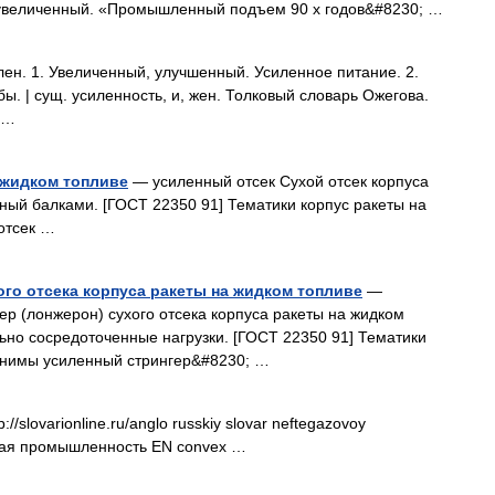
 увеличенный. «Промышленный подъем 90 х годов&#8230; …
н. 1. Увеличенный, улучшенный. Усиленное питание. 2.
. | сущ. усиленность, и, жен. Толковый словарь Ожегова.
 …
 жидком топливе
— усиленный отсек Сухой отсек корпуса
ный балками. [ГОСТ 22350 91] Тематики корпус ракеты на
отсек …
ого отсека корпуса ракеты на жидком топливе
—
ер (лонжерон) сухого отсека корпуса ракеты на жидком
но сосредоточенные нагрузки. [ГОСТ 22350 91] Тематики
онимы усиленный стрингер&#8230; …
//slovarionline.ru/anglo russkiy slovar neftegazovoy
овая промышленность EN convex …