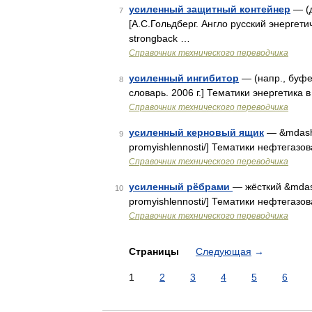
усиленный защитный контейнер
— (д
7
[А.С.Гольдберг. Англо русский энергети
strongback …
Справочник технического переводчика
усиленный ингибитор
— (напр., буфе
8
словарь. 2006 г.] Тематики энергетика в
Справочник технического переводчика
усиленный керновый ящик
— &mdash; 
9
promyishlennosti/] Тематики нефтегазо
Справочник технического переводчика
усиленный рёбрами
— жёсткий &mdash;
10
promyishlennosti/] Тематики нефтега
Справочник технического переводчика
Страницы
Следующая
→
1
2
3
4
5
6