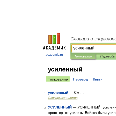
Словари и энциклоп
academic.ru
Толкования
Переводы
усиленный
Толкование
Перевод
Книги
усиленный
— См …
1
Словарь синонимов
УСИЛЕННЫЙ
— УСИЛЕННЫЙ, усиленная,
2
прош. вр. от усилить. Войска были ус