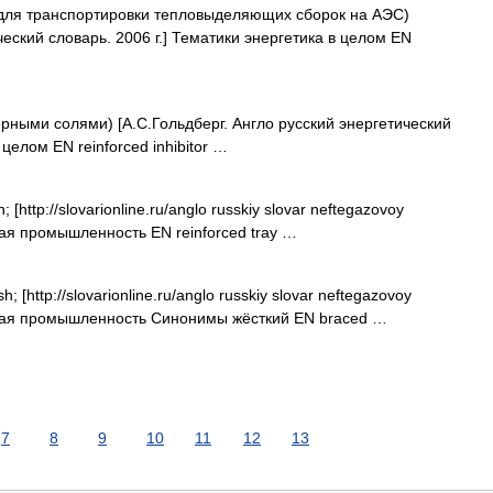
ля транспортировки тепловыделяющих сборок на АЭС)
ческий словарь. 2006 г.] Тематики энергетика в целом EN
рными солями) [А.С.Гольдберг. Англо русский энергетический
 целом EN reinforced inhibitor …
[http://slovarionline.ru/anglo russkiy slovar neftegazovoy
вая промышленность EN reinforced tray …
 [http://slovarionline.ru/anglo russkiy slovar neftegazovoy
зовая промышленность Синонимы жёсткий EN braced …
7
8
9
10
11
12
13