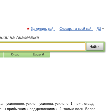
Запомнить сайт
Словарь на свой сайт
RU
едии на Академике
Найти!
Книги
Игры ⚽
 усиленное; усилен, усилена, усилено. 1. прич. страд.
илены прибывшими подкреплениями. 2. только полн. Более