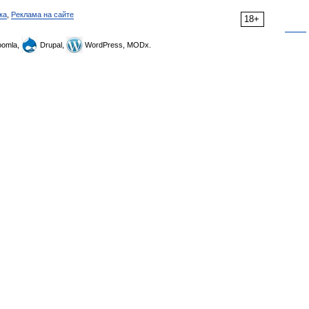
ка
,
Реклама на сайте
18+
omla,
Drupal,
WordPress, MODx.