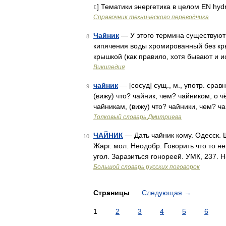
г.] Тематики энергетика в целом EN hydrau
Справочник технического переводчика
Чайник
— У этого термина существуют 
8
кипячения воды хромированный без кр
крышкой (как правило, хотя бывают и и
Википедия
чайник
— [сосуд] сущ., м., употр. срав
9
(вижу) что? чайник, чем? чайником, о ч
чайникам, (вижу) что? чайники, чем? ч
Толковый словарь Дмитриева
ЧАЙНИК
— Дать чайник кому. Одесск. Ш
10
Жарг. мол. Неодобр. Говорить что то не
угол. Заразиться гонореей. УМК, 237. 
Большой словарь русских поговорок
Страницы
Следующая
→
1
2
3
4
5
6