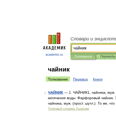
Словари и энциклоп
academic.ru
Толкования
Переводы
чайник
Толкование
Перевод
Книги
ЧАЙНИК
— 1. ЧАЙНИК1, чайника, муж. 
1
кипячения воды. Фарфоровый чайник. Э
чайника, муж. (прост. шутл.). То же, ч
Толковый словарь Ушакова