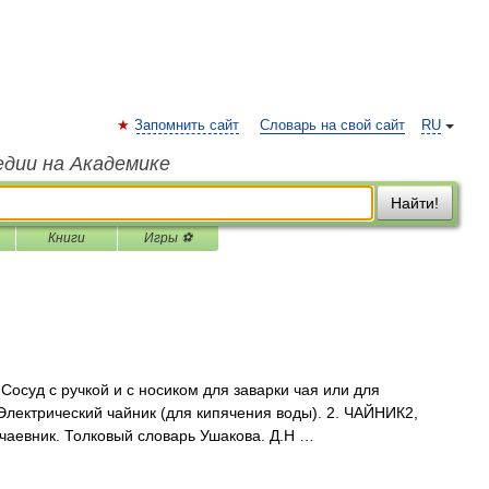
Запомнить сайт
Словарь на свой сайт
RU
едии на Академике
Найти!
Книги
Игры ⚽
Сосуд с ручкой и с носиком для заварки чая или для
лектрический чайник (для кипячения воды). 2. ЧАЙНИК2,
то чаевник. Толковый словарь Ушакова. Д.Н …