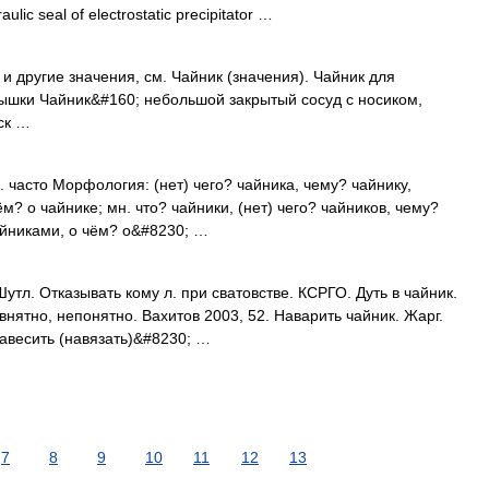
lic seal of electrostatic precipitator …
и другие значения, см. Чайник (значения). Чайник для
ышки Чайник&#160; небольшой закрытый сосуд с носиком,
ск …
н. часто Морфология: (нет) чего? чайника, чему? чайнику,
ём? о чайнике; мн. что? чайники, (нет) чего? чайников, чему?
айниками, о чём? о&#8230; …
утл. Отказывать кому л. при сватовстве. КСРГО. Дуть в чайник.
внятно, непонятно. Вахитов 2003, 52. Наварить чайник. Жарг.
Навесить (навязать)&#8230; …
7
8
9
10
11
12
13