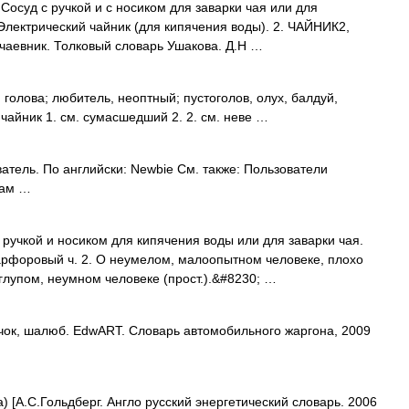
Сосуд с ручкой и с носиком для заварки чая или для
лектрический чайник (для кипячения воды). 2. ЧАЙНИК2,
то чаевник. Толковый словарь Ушакова. Д.Н …
 голова; любитель, неоптный; пустоголов, олух, балдуй,
чайник 1. см. сумасшедший 2. 2. см. неве …
тель. По английски: Newbie См. также: Пользователи
нам …
 ручкой и носиком для кипячения воды или для заварки чая.
арфоровый ч. 2. О неумелом, малоопытном человеке, плохо
глупом, неумном человеке (прост.).&#8230; …
чок, шалюб. EdwART. Словарь автомобильного жаргона, 2009
 [А.С.Гольдберг. Англо русский энергетический словарь. 2006