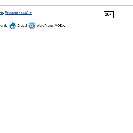
ка
,
Реклама на сайте
18+
omla,
Drupal,
WordPress, MODx.