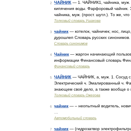
ЧАЙНИК
— 1. ЧАЙНИК1, чайника, муж. 
2
кипячения воды. Фарфоровый чайник. Э
чайника, муж. (прост. шутл.). То же, ч
Толковый словарь Ушакова
чайник
— котелок, чайничек; нос, лицо,
3
дурошлеп Словарь русских синонимов. 
Словарь синонимов
Чайник
— жаргон начинающий пользова
4
информации Финансовый словарь Фи
Финансовый словарь
ЧАЙНИК
— ЧАЙНИК, а, муж. 1. Сосуд с
5
Электрический ч. Эмалированный ч. Ф
знающем своё дело, а также вообще о 
Толковый словарь Ожегова
чайник
— – неопытный водитель, нови
6
…
Автомобильный словарь
чайник
— (гидрозатвор электрофильтра)
7