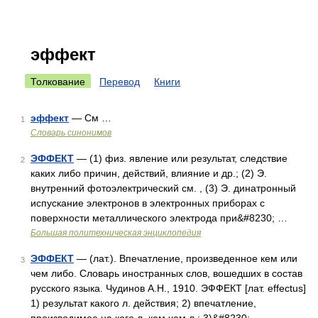
эффект
Толкование
Перевод
Книги
эффект
— См …
1
Словарь синонимов
ЭФФЕКТ
— (1) физ. явление или результат, следствие
2
каких либо причин, действий, влияние и др.; (2) Э.
внутренний фотоэлектрический см. , (3) Э. динатронный
испускание электронов в электронных приборах с
поверхности металлического электрода при&#8230; …
Большая политехническая энциклопедия
ЭФФЕКТ
— (лат.). Впечатление, произведенное кем или
3
чем либо. Словарь иностранных слов, вошедших в состав
русского языка. Чудинов А.Н., 1910. ЭФФЕКТ [лат. effectus]
1) результат какого л. действия; 2) впечатление,