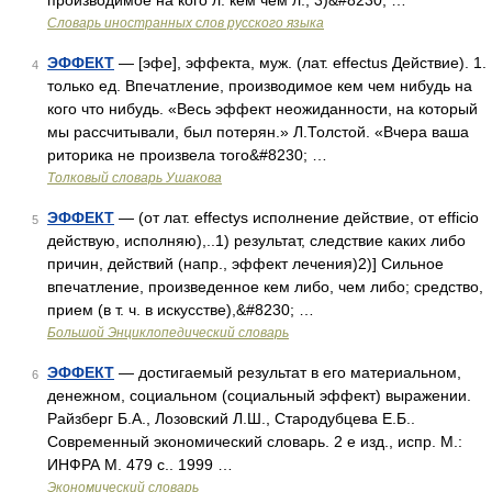
производимое на кого л. кем чем л.; 3)&#8230; …
Словарь иностранных слов русского языка
ЭФФЕКТ
— [эфе], эффекта, муж. (лат. effectus Действие). 1.
4
только ед. Впечатление, производимое кем чем нибудь на
кого что нибудь. «Весь эффект неожиданности, на который
мы рассчитывали, был потерян.» Л.Толстой. «Вчера ваша
риторика не произвела того&#8230; …
Толковый словарь Ушакова
ЭФФЕКТ
— (от лат. effectys исполнение действие, от efficio
5
действую, исполняю),..1) результат, следствие каких либо
причин, действий (напр., эффект лечения)2)] Сильное
впечатление, произведенное кем либо, чем либо; средство,
прием (в т. ч. в искусстве),&#8230; …
Большой Энциклопедический словарь
ЭФФЕКТ
— достигаемый результат в его материальном,
6
денежном, социальном (социальный эффект) выражении.
Райзберг Б.А., Лозовский Л.Ш., Стародубцева Е.Б..
Современный экономический словарь. 2 е изд., испр. М.:
ИНФРА М. 479 с.. 1999 …
Экономический словарь