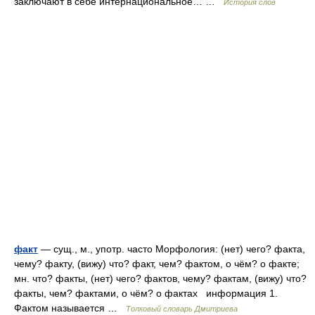
заключают в себе интернациональное… …
История слов
факт
— сущ., м., употр. часто Морфология: (нет) чего? факта,
чему? факту, (вижу) что? факт, чем? фактом, о чём? о факте;
мн. что? факты, (нет) чего? фактов, чему? фактам, (вижу) что?
факты, чем? фактами, о чём? о фактах информация 1.
Фактом называется …
Толковый словарь Дмитриева