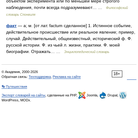
объектом эксперимента или по меньшей мере строгого
наблюдения, почти всегда подразумевают… …
Философский
словарь Спонвиля
факт
— а; м. [от лат. factum сделанное] 1. Истинное событие,
действительное происшествие или реальное явление; пример,
случай. Действительный, общеизвестный, исторический ф. Ф.
русской истории. Ф. из чьей л. жизни, практики. Ф. моей
биографии. Отражать… …
Энциклопедический словарь
© Академик, 2000-2026
18+
Обратная связь:
Техподдержка
,
Реклама на сайте
👣 Путешествия
Экспорт словарей на сайты
, сделанные на PHP,
Joomla,
Drupal,
WordPress, MODx.