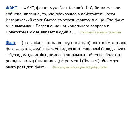
ФАКТ
— ФАКТ, факта, муж. (лат. factum). 1. Действительное
событие, явление, то, что произошло в действительности.
Исторический факт. Смело смотреть фактам в лицо. Это факт,
а не выдумка. «Разрешение национального вопроса в
Советском Союзе является одним …
Толковый словарь Ушакова
Факт
— (лат.factum – істелген, жүзеге асқан) әдеттегі мағынада
факт «оқиға», «құбылыс» ұғымдарының синонимі болады. Факт
– бұл адам қызметінің немесе танымының объектісі болатын
реалдылықтың (шындықтың) фрагменті (бөлшегі). Әлемдегі
оқиға ретіндегі факт …
Философиялық терминдердің сөздігі