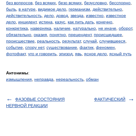
без вопросов
,
без всяких
,
безо всяких
,
безусловно
,
бесспорно
,
быль
,
в натуре
,
видимое дело
,
германизм
,
действительно
,
действительность
,
дело
,
довод
,
звезда
,
известно
,
известное
дело
,
инцидент
,
истина
,
казус
,
как пить дать
,
конечно
,
конкретика
,
наверняка
,
наличие
,
натурально
,
не иначе
,
оборот
,
обязательно
,
оказия
,
понятно
,
прецендент
,
происшедшее
,
происшествие
,
реальность
,
результат
,
случай
,
случившееся
,
событие
,
спору нет
,
существование
,
фактик
,
феномен
,
фотофакт
,
что и говорить
,
эпизод
,
явь
,
ясное дело
,
ясный путь
Антонимы
:
измышления
,
неправда
,
нереальность
,
обман
ФАЗОВЫЕ СОСТОЯНИЯ
ФАКТИЧЕСКИЙ
НЕРВНОЙ РЕАКЦИИ