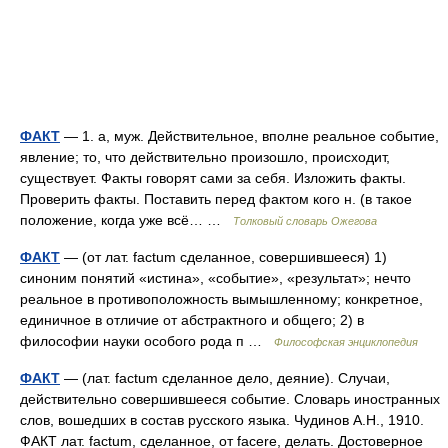
ФАКТ
— 1. а, муж. Действительное, вполне реальное событие,
явление; то, что действительно произошло, происходит,
существует. Факты говорят сами за себя. Изложить факты.
Проверить факты. Поставить перед фактом кого н. (в такое
положение, когда уже всё… …
Толковый словарь Ожегова
ФАКТ
— (от лат. factum сделанное, совершившееся) 1)
синоним понятий «истина», «событие», «результат»; нечто
реальное в противоположность вымышленному; конкретное,
единичное в отличие от абстрактного и общего; 2) в
философии науки особого рода п …
Философская энциклопедия
ФАКТ
— (лат. factum сделанное дело, деяние). Случаи,
действительно совершившееся событие. Словарь иностранных
слов, вошедших в состав русского языка. Чудинов А.Н., 1910.
ФАКТ лат. factum, сделанное, от facere, делать. Достоверное