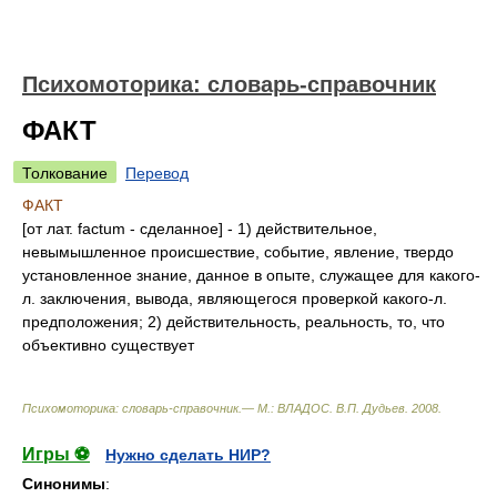
Психомоторика: cловарь-справочник
ФАКТ
Толкование
Перевод
ФАКТ
[от лат. factum - сделанное] - 1) действительное,
невымышленное происшествие, событие, явление, твердо
установленное знание, данное в опыте, служащее для какого-
л. заключения, вывода, являющегося проверкой какого-л.
предположения; 2) действительность, реальность, то, что
объективно существует
Психомоторика: cловарь-справочник.— М.: ВЛАДОС
.
В.П. Дудьев
.
2008
.
Игры ⚽
Нужно сделать НИР?
Синонимы
: