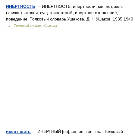
ИНЕРТНОСТЬ
— ИНЕРТНОСТЬ, инертности, мн. нет, жен.
(книжн.). отвлеч. сущ. к инертный; инертное отношение,
поведение. Толковый словарь Ушакова. Д.Н. Ушаков. 1935 1940
…
Толковый словарь Ушакова
инертность
— ИНЕРТНЫЙ [нэ], ая, ое; тен, тна. Толковый