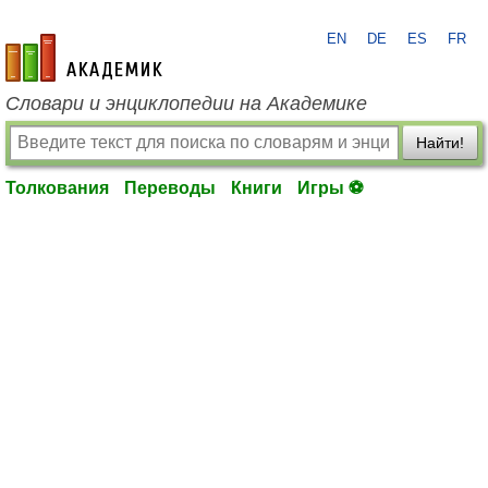
EN
DE
ES
FR
academic.ru
Словари и энциклопедии на Академике
Найти!
Толкования
Переводы
Книги
Игры ⚽