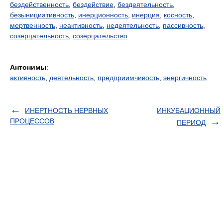
бездейственность
,
бездействие
,
бездеятельность
,
безынициативность
,
инерционность
,
инерция
,
косность
,
мертвенность
,
неактивность
,
недеятельность
,
пассивность
,
созерцательность
,
созерцательство
Антонимы
:
активность
,
деятельность
,
предприимчивость
,
энергичность
ИНЕРТНОСТЬ НЕРВНЫХ
ИНКУБАЦИОННЫЙ
ПРОЦЕССОВ
ПЕРИОД