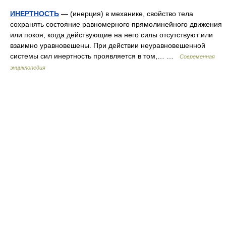
ИНЕРТНОСТЬ
— (инерция) в механике, свойство тела
сохранять состояние равномерного прямолинейного движения
или покоя, когда действующие на него силы отсутствуют или
взаимно уравновешены. При действии неуравновешенной
системы сил инертность проявляется в том,… …
Современная
энциклопедия